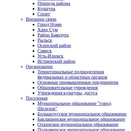
Природа района
Культура
Спорт
Внешние связи
Город Номи
Ханх Сум
Район Баянзурх
Рыльск
Осинский район
Саянск
Усть-Илимск
Истринский район
Организации
Территориальные подразделения
федеральных и областных органов
Основные промышленные предприятия
Образовательные учреждения
Учреждения культуры, досуга
Поселения
Муниципальное образование "город
Шелехов"
Большелугское муниципальное образование
Баклашинское муниципальное образование
Олхинское муниципальное образование
Подкаменское муниципальное образование