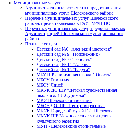
Муниципальные услуги
Административные регламенты предоставления
муниципальных услуг Шелеховского района
Перечень муниципальных услуг Шелеховского
района, предоставляемых в ГАУ "МФЦ ИО"
Перечень муниципальных услуг, предоставляемых
Администрацией Шелеховского муниципального
района
Платные услуги
Детский сад №6 "Аленький цветочек"
Детский сад № 9 «Подснежник»
Детский сад №10 "Тополек"
Детский сад № 14 "Аленка"
Детский сад № 15 "Радуга"
МБУ ШР спортивная школа "Юность"
МБОУ Гимназия
МБОУ Лицей
МКУК ДО ШР "Детская художественная
школа им.В.И.Сурикова"
МКУ Шелеховский вестник
МБОУ ДО ШР "Центр творчества"
МКУК Городской музей Г.И. Шелехова
МКУК ШР Межпоселенческий центр
культурного развития
МУП «Шелеховские отопительные