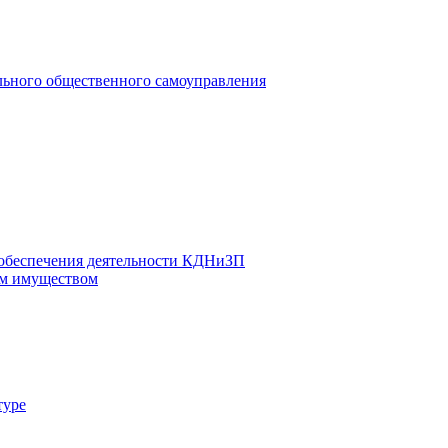
льного общественного самоуправления
 обеспечения деятельности КДНиЗП
м имуществом
туре