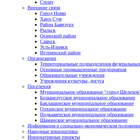
Спорт
Внешние связи
Город Номи
Ханх Сум
Район Баянзурх
Рыльск
Осинский район
Саянск
Усть-Илимск
Истринский район
Организации
Территориальные подразделения федеральных
Основные промышленные предприятия
Образовательные учреждения
Учреждения культуры, досуга
Поселения
Муниципальное образование "город Шелехов
Большелугское муниципальное образование
Баклашинское муниципальное образование
Олхинское муниципальное образование
Подкаменское муниципальное образование
Шаманское муниципальное образование
Информация о социально-экономическом положен
Народные инициативы
Инициативные проекты