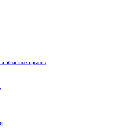
 и областных органов
"
ии