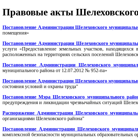
Правовые акты Шелеховского 
Постановление Администрации Шелеховского муниципальног
помещения»
Постановление Администрации Шелеховского муниципально
услуги «Предоставление земельных участков, находящихся в
расположенных на территориях сельских поселений Шелеховско
Постановление Администрации Шелеховского муниципал
муниципального района от 12.07.2012 № 952-па»
Постановление Администрации Шелеховского муниципальног
состояния условий и охраны труда"
Постановление Мэра Шелеховского муниципального район
предупреждения и ликвидации чрезвычайных ситуаций Шелехо
Распоряжение Администрации Шелеховского муниципальн
организациями Шелеховского района"
Постановление Администрации Шелеховского муниципальн
комплексной безопасности муниципальных образовательных ор