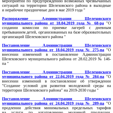
мероприятий по предупреждению возможных чрезвычайных
ситуаций на территории Шелеховского района в выходные
и нерабочие праздничные дни в мае 2019 года "
Распоряжение Администрации Шелеховского
муниципального района от 18.04.2019 года № 68-ра
"О
создании комиссии по приемке лагерей с дневным
пребыванием детей, организованных на базе образовательных
организаций Шелеховского района "
Постановление Администрации Шелеховского
муниципального района от 18.04.2019 года № 275-па
"О
внесении изменений в постановление Администрации
Шелеховского муниципального района от 28.02.2019 № 146-
па "
Постановление Администрации Шелеховского
муниципального района от 22.04.2019 года № 284-па
"О
внесении изменений в постановление об утверждении
"Создание условий для развития молодежной среды на
территории Шелеховского района" на 2019-2030 годы "
Постановление Администрации Шелеховского
муниципального района от 24.04.2019 года № 289-па
"О
продлении действия минимальных предельных тарифов
на услуги по изготовлению молочной продукции,