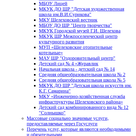
МБОУ Лицей
МКУК ДО ШР "Детская художественная
школа им.В.И.Сурикова"
МКУ Шелеховский вестник
МБОУ ДО ШР "Центр творчества"
МКУК Городской музей Г.И. Шелехова
МКУК ШР Межпоселенческий центр
культурного развития
МУП «Шелеховские отопительные
котельные»
МАУ ШР "Оздоровительный центр"
Детский сад № 4 «Журавлик
Начальная школа - детский сад № 14
Средняя общеобразовательная школа № 2
Средняя общеобразовательная школа № 5
МКУК ДО ШР "Детская школа искусств им.
К.Г. Самарина"
МКУ «Инженерно-хозяйственная служба
инфраструктуры Шелеховского района»
Детский сад комбинированного вида № 12
"Солнышко"
Массовые социально значимые услуги,
предоставляемые через Госуслуги
Перечень услуг, которые являются необходимыми
и обязательными