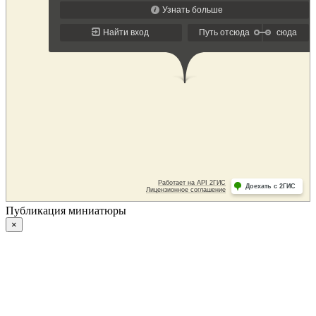
Публикация миниатюры
×