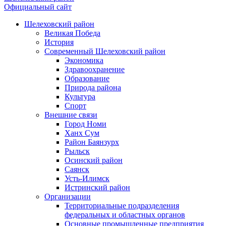
Официальный сайт
Шелеховский район
Великая Победа
История
Современный Шелеховский район
Экономика
Здравоохранение
Образование
Природа района
Культура
Спорт
Внешние связи
Город Номи
Ханх Сум
Район Баянзурх
Рыльск
Осинский район
Саянск
Усть-Илимск
Истринский район
Организации
Территориальные подразделения
федеральных и областных органов
Основные промышленные предприятия