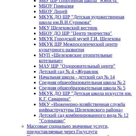
МБУ ШР спортивная школа "Юность"
МБОУ Гимназия
МБОУ Лицей
МКУК ДО ШР "Детская художественная
школа им.В.И.Сурикова"
МКУ Шелеховский вестник
МБОУ ДО ШР "Центр творчества"
МКУК Городской музей Г.И. Шелехова
МКУК ШР Межпоселенческий центр
культурного развития
МУП «Шелеховские отопительные
котельные»
МАУ ШР "Оздоровительный центр"
Детский сад № 4 «Журавлик
Начальная школа - детский сад № 14
Средняя общеобразовательная школа № 2
Средняя общеобразовательная школа № 5
МКУК ДО ШР "Детская школа искусств им.
К.Г. Самарина"
МКУ «Инженерно-хозяйственная служба
инфраструктуры Шелеховского района»
Детский сад комбинированного вида № 12
"Солнышко"
Массовые социально значимые услуги,
предоставляемые через Госуслуги