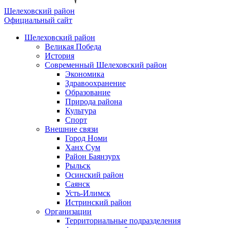
Шелеховский район
Официальный сайт
Шелеховский район
Великая Победа
История
Современный Шелеховский район
Экономика
Здравоохранение
Образование
Природа района
Культура
Спорт
Внешние связи
Город Номи
Ханх Сум
Район Баянзурх
Рыльск
Осинский район
Саянск
Усть-Илимск
Истринский район
Организации
Территориальные подразделения