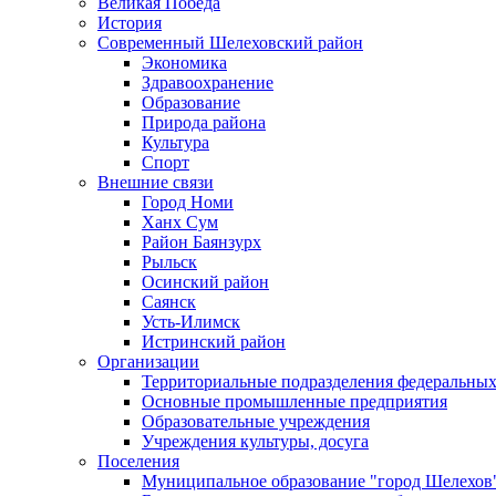
Великая Победа
История
Современный Шелеховский район
Экономика
Здравоохранение
Образование
Природа района
Культура
Спорт
Внешние связи
Город Номи
Ханх Сум
Район Баянзурх
Рыльск
Осинский район
Саянск
Усть-Илимск
Истринский район
Организации
Территориальные подразделения федеральных
Основные промышленные предприятия
Образовательные учреждения
Учреждения культуры, досуга
Поселения
Муниципальное образование "город Шелехов