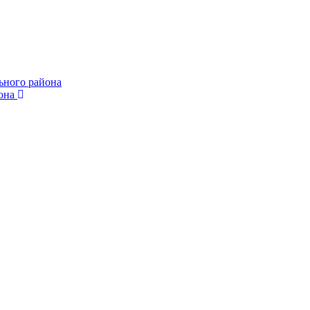
ьного района
она