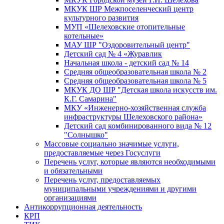
МКУК ШР Межпоселенческий центр
культурного развития
МУП «Шелеховские отопительные
котельные»
МАУ ШР "Оздоровительный центр"
Детский сад № 4 «Журавлик
Начальная школа - детский сад № 14
Средняя общеобразовательная школа № 2
Средняя общеобразовательная школа № 5
МКУК ДО ШР "Детская школа искусств им.
К.Г. Самарина"
МКУ «Инженерно-хозяйственная служба
инфраструктуры Шелеховского района»
Детский сад комбинированного вида № 12
"Солнышко"
Массовые социально значимые услуги,
предоставляемые через Госуслуги
Перечень услуг, которые являются необходимыми
и обязательными
Перечень услуг, предоставляемых
муниципальными учреждениями и другими
организациями
Антикоррупционная деятельность
КРП