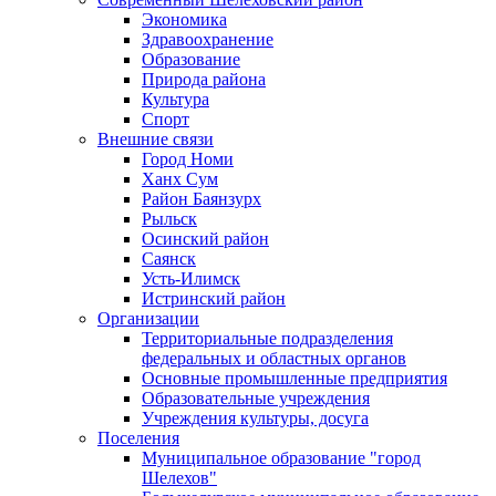
Экономика
Здравоохранение
Образование
Природа района
Культура
Спорт
Внешние связи
Город Номи
Ханх Сум
Район Баянзурх
Рыльск
Осинский район
Саянск
Усть-Илимск
Истринский район
Организации
Территориальные подразделения
федеральных и областных органов
Основные промышленные предприятия
Образовательные учреждения
Учреждения культуры, досуга
Поселения
Муниципальное образование "город
Шелехов"