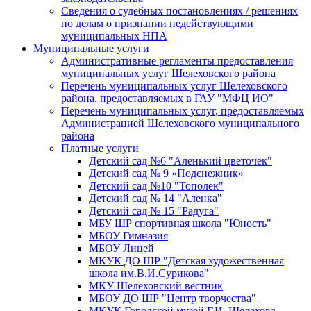
Сведения о судебных постановлениях / решениях
по делам о признании недействующими
муниципальных НПА
Муниципальные услуги
Административные регламенты предоставления
муниципальных услуг Шелеховского района
Перечень муниципальных услуг Шелеховского
района, предоставляемых в ГАУ "МФЦ ИО"
Перечень муниципальных услуг, предоставляемых
Администрацией Шелеховского муниципального
района
Платные услуги
Детский сад №6 "Аленький цветочек"
Детский сад № 9 «Подснежник»
Детский сад №10 "Тополек"
Детский сад № 14 "Аленка"
Детский сад № 15 "Радуга"
МБУ ШР спортивная школа "Юность"
МБОУ Гимназия
МБОУ Лицей
МКУК ДО ШР "Детская художественная
школа им.В.И.Сурикова"
МКУ Шелеховский вестник
МБОУ ДО ШР "Центр творчества"
МКУК Городской музей Г.И. Шелехова