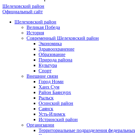
Шелеховский район
Официальный сайт
Шелеховский район
Великая Победа
История
Современный Шелеховский район
Экономика
Здравоохранение
Образование
Природа района
Культура
Спорт
Внешние связи
Город Номи
Ханх Сум
Район Баянзурх
Рыльск
Осинский район
Саянск
Усть-Илимск
Истринский район
Организации
Территориальные подразделения федеральных