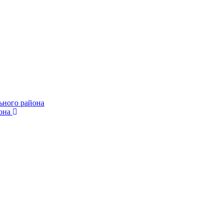
ьного района
она