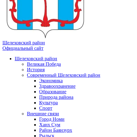
Шелеховский район
Официальный сайт
Шелеховский район
Великая Победа
История
Современный Шелеховский район
Экономика
Здравоохранение
Образование
Природа района
Культура
Спорт
Внешние связи
Город Номи
Ханх Сум
Район Баянзурх
Рыльск