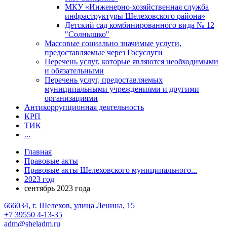
МКУ «Инженерно-хозяйственная служба
инфраструктуры Шелеховского района»
Детский сад комбинированного вида № 12
"Солнышко"
Массовые социально значимые услуги,
предоставляемые через Госуслуги
Перечень услуг, которые являются необходимыми
и обязательными
Перечень услуг, предоставляемых
муниципальными учреждениями и другими
организациями
Антикоррупционная деятельность
КРП
ТИК
...
Главная
Правовые акты
Правовые акты Шелеховского муниципального...
2023 год
сентябрь 2023 года
666034, г. Шелехов, улица Ленина, 15
+7 39550 4-13-35
adm@sheladm.ru