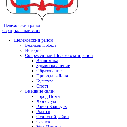
Шелеховский район
Официальный сайт
Шелеховский район
Великая Победа
История
Современный Шелеховский район
Экономика
Здравоохранение
Образование
Природа района
Культура
Спорт
Внешние связи
Город Номи
Ханх Сум
Район Баянзурх
Рыльск
Осинский район
Саянск
Усть-Илимск