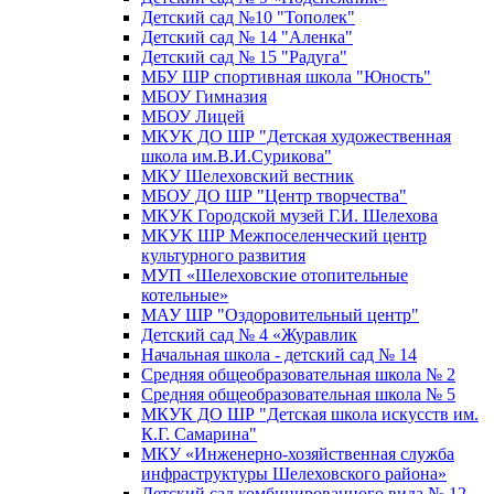
Детский сад №10 "Тополек"
Детский сад № 14 "Аленка"
Детский сад № 15 "Радуга"
МБУ ШР спортивная школа "Юность"
МБОУ Гимназия
МБОУ Лицей
МКУК ДО ШР "Детская художественная
школа им.В.И.Сурикова"
МКУ Шелеховский вестник
МБОУ ДО ШР "Центр творчества"
МКУК Городской музей Г.И. Шелехова
МКУК ШР Межпоселенческий центр
культурного развития
МУП «Шелеховские отопительные
котельные»
МАУ ШР "Оздоровительный центр"
Детский сад № 4 «Журавлик
Начальная школа - детский сад № 14
Средняя общеобразовательная школа № 2
Средняя общеобразовательная школа № 5
МКУК ДО ШР "Детская школа искусств им.
К.Г. Самарина"
МКУ «Инженерно-хозяйственная служба
инфраструктуры Шелеховского района»
Детский сад комбинированного вида № 12