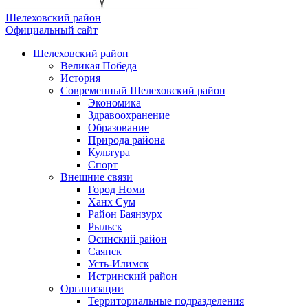
Шелеховский район
Официальный сайт
Шелеховский район
Великая Победа
История
Современный Шелеховский район
Экономика
Здравоохранение
Образование
Природа района
Культура
Спорт
Внешние связи
Город Номи
Ханх Сум
Район Баянзурх
Рыльск
Осинский район
Саянск
Усть-Илимск
Истринский район
Организации
Территориальные подразделения