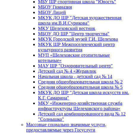
МБУ ШР спортивная школа "Юность"
МБОУ Гимназия
МБОУ Лицей
МКУК ДО ШР "Детская художественная
школа им.В.И.Сурикова"
МКУ Шелеховский вестник
МБОУ ДО ШР "Центр творчества"
МКУК Городской музей Г.И. Шелехова
МКУК ШР Межпоселенческий центр
культурного развития
МУП «Шелеховские отопительные
котельные»
МАУ ШР "Оздоровительный центр"
Детский сад № 4 «Журавлик
Начальная школа - детский сад № 14
Средняя общеобразовательная школа № 2
Средняя общеобразовательная школа № 5
МКУК ДО ШР "Детская школа искусств им.
К.Г. Самарина"
МКУ «Инженерно-хозяйственная служба
инфраструктуры Шелеховского района»
Детский сад комбинированного вида № 12
"Солнышко"
Массовые социально значимые услуги,
предоставляемые через Госуслуги