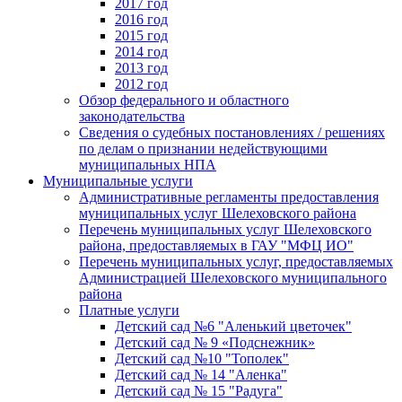
2017 год
2016 год
2015 год
2014 год
2013 год
2012 год
Обзор федерального и областного
законодательства
Сведения о судебных постановлениях / решениях
по делам о признании недействующими
муниципальных НПА
Муниципальные услуги
Административные регламенты предоставления
муниципальных услуг Шелеховского района
Перечень муниципальных услуг Шелеховского
района, предоставляемых в ГАУ "МФЦ ИО"
Перечень муниципальных услуг, предоставляемых
Администрацией Шелеховского муниципального
района
Платные услуги
Детский сад №6 "Аленький цветочек"
Детский сад № 9 «Подснежник»
Детский сад №10 "Тополек"
Детский сад № 14 "Аленка"
Детский сад № 15 "Радуга"