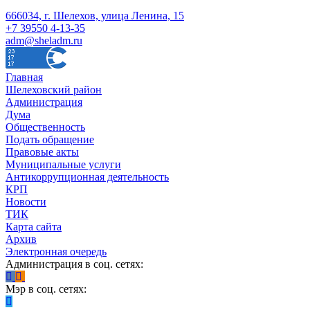
666034, г. Шелехов, улица Ленина, 15
+7 39550 4-13-35
adm@sheladm.ru
Главная
Шелеховский район
Администрация
Дума
Общественность
Подать обращение
Правовые акты
Муниципальные услуги
Антикоррупционная деятельность
КРП
Новости
ТИК
Карта сайта
Архив
Электронная очередь
Администрация в соц. сетях:
Мэр в соц. сетях: