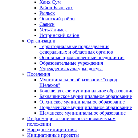
Ханх Сум
Район Баянзурх
Рыльск
Осинский район
Саянск
Усть-Илимск
Истринский район
Организации
Территориальные подразделения
федеральных и областных органов
Основные промышленные предприятия
Образовательные учреждения
Учреждения культуры, досуга
Поселения
Муниципальное образование "город
Шелехов"
Большелугское муниципальное образование
Баклашинское муниципальное образование
Олхинское муниципальное образование
Подкаменское муниципальное образование
Шаманское муниципальное образование
Информация о социально-экономическом
положении
Народные инициативы
Инициативные проекты