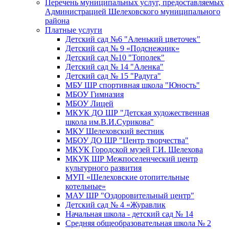
Перечень муниципальных услуг, предоставляемых
Администрацией Шелеховского муниципального
района
Платные услуги
Детский сад №6 "Аленький цветочек"
Детский сад № 9 «Подснежник»
Детский сад №10 "Тополек"
Детский сад № 14 "Аленка"
Детский сад № 15 "Радуга"
МБУ ШР спортивная школа "Юность"
МБОУ Гимназия
МБОУ Лицей
МКУК ДО ШР "Детская художественная
школа им.В.И.Сурикова"
МКУ Шелеховский вестник
МБОУ ДО ШР "Центр творчества"
МКУК Городской музей Г.И. Шелехова
МКУК ШР Межпоселенческий центр
культурного развития
МУП «Шелеховские отопительные
котельные»
МАУ ШР "Оздоровительный центр"
Детский сад № 4 «Журавлик
Начальная школа - детский сад № 14
Средняя общеобразовательная школа № 2