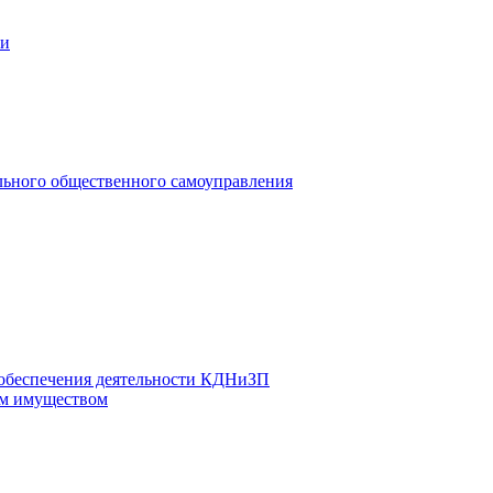
ии
льного общественного самоуправления
 обеспечения деятельности КДНиЗП
м имуществом