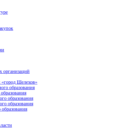
туре
акупок
ми
х организаций
 «город Шелехов»
ого образования
образования
го образования
го образования
 образования
власти