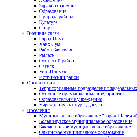
Экономика
Здравоохранение
Образование
Природа района
Культура
Спорт
Внешние связи
Город Номи
Ханх Сум
Район Баянзурх
Рыльск
Осинский район
Саянск
Усть-Илимск
Истринский район
Организации
Территориальные подразделения федеральных
Основные промышленные предприятия
Образовательные учреждения
Учреждения культуры, досуга
Поселения
Муниципальное образование "город Шелехов
Большелугское муниципальное образование
Баклашинское муниципальное образование
Олхинское муниципальное образование