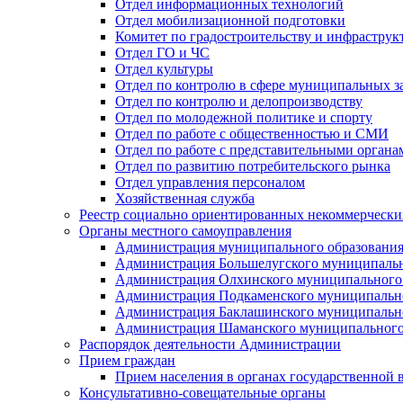
Отдел информационных технологий
Отдел мобилизационной подготовки
Комитет по градостроительству и инфраструк
Отдел ГО и ЧС
Отдел культуры
Отдел по контролю в сфере муниципальных з
Отдел по контролю и делопроизводству
Отдел по молодежной политике и спорту
Отдел по работе с общественностью и СМИ
Отдел по работе с представительными органа
Отдел по развитию потребительского рынка
Отдел управления персоналом
Хозяйственная служба
Реестр социально ориентированных некоммерчески
Органы местного самоуправления
Администрация муниципального образования
Администрация Большелугского муниципальн
Администрация Олхинского муниципального 
Администрация Подкаменского муниципально
Администрация Баклашинского муниципально
Администрация Шаманского муниципального
Распорядок деятельности Администрации
Прием граждан
Прием населения в органах государственной 
Консультативно-совещательные органы