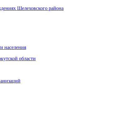
ждениях Шелеховского района
и населения
кутской области
ганизаций