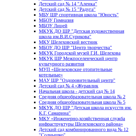
Детский сад № 14 "Аленка"
Детский сад № 15 "Радуга"
МБУ ШР спортивная школа "Юность"
МБОУ Гимназия
МБОУ Лицей
МКУК ДО ШР "Детская художественная
школа им.В.И.Сурикова"
МКУ Шелеховский вестник
МБОУ ДО ШР "Центр творчества"
МКУК Городской музей Г.И. Шелехова
МКУК ШР Межпоселенческий центр
культурного развития
МУП «Шелеховские отопительные
котельные»
МАУ ШР "Оздоровительный центр"
Детский сад № 4 «Журавлик
Начальная школа - детский сад № 14
Средняя общеобразовательная школа № 2
Средняя общеобразовательная школа № 5
МКУК ДО ШР "Детская школа искусств им.
К.Г. Самарина"
МКУ «Инженерно-хозяйственная служба
инфраструктуры Шелеховского района»
Детский сад комбинированного вида № 12
"Солнышко"