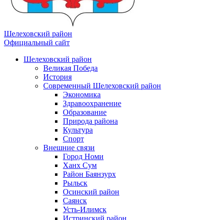
Шелеховский район
Официальный сайт
Шелеховский район
Великая Победа
История
Современный Шелеховский район
Экономика
Здравоохранение
Образование
Природа района
Культура
Спорт
Внешние связи
Город Номи
Ханх Сум
Район Баянзурх
Рыльск
Осинский район
Саянск
Усть-Илимск
Истринский район