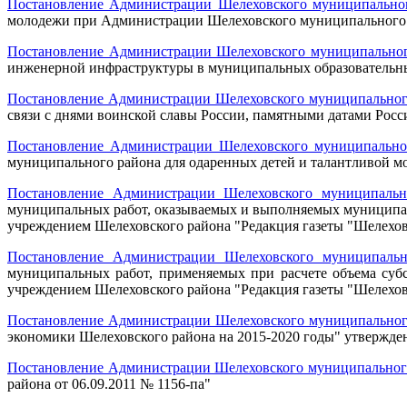
Постановление Администрации Шелеховского муниципального
молодежи при Администрации Шелеховского муниципального
Постановление Администрации Шелеховского муниципального
инженерной инфраструктуры в муниципальных образовательных
Постановление Администрации Шелеховского муниципального 
связи с днями воинской славы России, памятными датами Росс
Постановление Администрации Шелеховского муниципальног
муниципального района для одаренных детей и талантливой мо
Постановление Администрации Шелеховского муниципальн
муниципальных работ, оказываемых и выполняемых муниципа
учреждением Шелеховского района "Редакция газеты "Шелехо
Постановление Администрации Шелеховского муниципальн
муниципальных работ, применяемых при расчете объема су
учреждением Шелеховского района "Редакция газеты "Шелехо
Постановление Администрации Шелеховского муниципального 
экономики Шелеховского района на 2015-2020 годы" утвержд
Постановление Администрации Шелеховского муниципального 
района от 06.09.2011 № 1156-па"