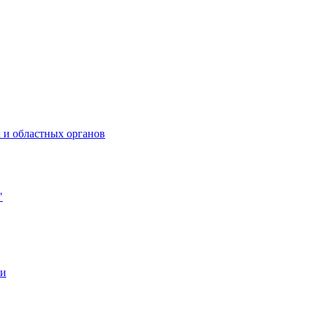
 и областных органов
"
ии