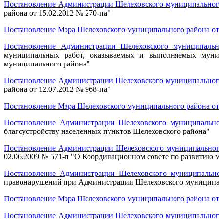
Постановление Администрации Шелеховского муниципального 
района от 15.02.2012 № 270-па"
Постановление Мэра Шелеховского муниципального района от 
Постановление Администрации Шелеховского муниципальн
муниципальных работ, оказываемых и выполняемых муни
муниципального района"
Постановление Администрации Шелеховского муниципального 
района от 12.07.2012 № 968-па"
Постановление Мэра Шелеховского муниципального района от 
Постановление Администрации Шелеховского муниципальног
благоустройству населенных пунктов Шелеховского района"
Постановление Администрации Шелеховского муниципального 
02.06.2009 № 571-п "О Координационном совете по развитию 
Постановление Администрации Шелеховского муниципально
правонарушений при Администрации Шелеховского муниципа
Постановление Мэра Шелеховского муниципального района от 
Постановление Администрации Шелеховского муниципального 