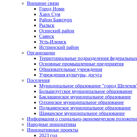
Внешние связи
Город Номи
Ханх Сум
Район Баянзурх
Рыльск
Осинский район
Саянск
Усть-Илимск
Истринский район
Организации
Территориальные подразделения федеральных
Основные промышленные предприятия
Образовательные учреждения
Учреждения культуры, досуга
Поселения
Муниципальное образование "город Шелехов
Большелугское муниципальное образование
Баклашинское муниципальное образование
Олхинское муниципальное образование
Подкаменское муниципальное образование
Шаманское муниципальное образование
Информация о социально-экономическом положен
Народные инициативы
Инициативные проекты
2023 год