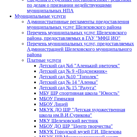
по делам о признании недействующими
муниципальных НПА
Муниципальные услуги
Административные регламенты предоставления
муниципальных услуг Шелеховского района
Перечень муниципальных услуг Шелеховского
района, предоставляемых в ГАУ "МФЦ ИО"
Перечень муниципальных услуг, предоставляемых
Администрацией Шелеховского муниципального
района
Платные услуги
Детский сад №6 "Аленький цветочек"
Детский сад № 9 «Подснежник»
Детский сад №10 "Тополек"
Детский сад № 14 "Аленка"
Детский сад № 15 "Радуга"
МБУ ШР спортивная школа "Юность"
МБОУ Гимназия
МБОУ Лицей
МКУК ДО ШР "Детская художественная
школа им.В.И.Сурикова"
МКУ Шелеховский вестник
МБОУ ДО ШР "Центр творчества"
МКУК Городской музей Г.И. Шелехова