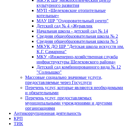
МКУК ШР Межпоселенческий центр
культурного развития
МУП «Шелеховские отопительные
котельные»
МАУ ШР "Оздоровительный центр"
Детский сад № 4 «Журавлик
Начальная школа - детский сад № 14
Средняя общеобразовательная школа № 2
Средняя общеобразовательная школа № 5
МКУК ДО ШР "Детская школа искусств им.
К.Г. Самарина"
МКУ «Инженерно-хозяйственная служба
инфраструктуры Шелеховского района»
Детский сад комбинированного вида № 12
"Солнышко"
Массовые социально значимые услуги,
предоставляемые через Госуслуги
Перечень услуг, которые являются необходимыми
и обязательными
Перечень услуг, предоставляемых
муниципальными учреждениями и другими
организациями
Антикоррупционная деятельность
КРП
ТИК