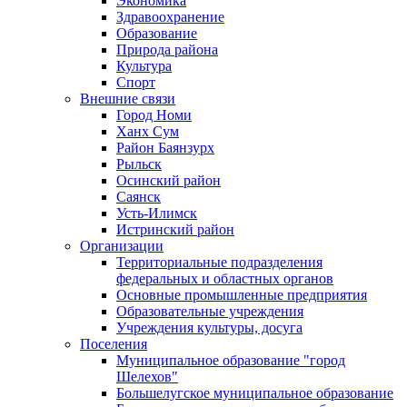
Экономика
Здравоохранение
Образование
Природа района
Культура
Спорт
Внешние связи
Город Номи
Ханх Сум
Район Баянзурх
Рыльск
Осинский район
Саянск
Усть-Илимск
Истринский район
Организации
Территориальные подразделения
федеральных и областных органов
Основные промышленные предприятия
Образовательные учреждения
Учреждения культуры, досуга
Поселения
Муниципальное образование "город
Шелехов"
Большелугское муниципальное образование