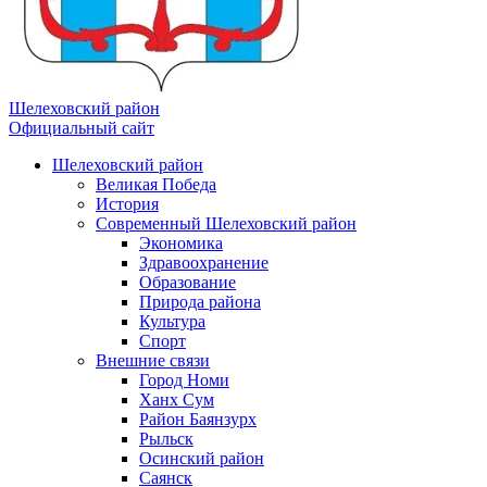
Шелеховский район
Официальный сайт
Шелеховский район
Великая Победа
История
Современный Шелеховский район
Экономика
Здравоохранение
Образование
Природа района
Культура
Спорт
Внешние связи
Город Номи
Ханх Сум
Район Баянзурх
Рыльск
Осинский район
Саянск