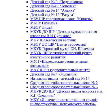
Детский сад № 9 «Подснежник»
Детский сад №10 "Тополек"
Детский сад № 14 "Аленка"
Детский сад № 15 "Радуга"
МБУ ШР спортивная школа "Юность"
МБОУ Гимназия
МБОУ Лицей
МКУК ДО ШР "Детская художественная
школа им.В.И.Сурикова"
МКУ Шелеховский вестник
МБОУ ДО ШР "Центр творчества"
МКУК Городской музей Г.И. Шелехова
МКУК ШР Межпоселенческий центр
культурного развития
МУП «Шелеховские отопительные
котельные»
МАУ ШР "Оздоровительный центр"
Детский сад № 4 «Журавлик
Начальная школа - детский сад № 14
Средняя общеобразовательная школа № 2
Средняя общеобразовательная школа № 5
МКУК ДО ШР "Детская школа искусств им.
К.Г. Самарина"
МКУ «Инженерно-хозяйственная служба
инфраструктуры Шелеховского района»