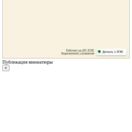
Публикация миниатюры
×