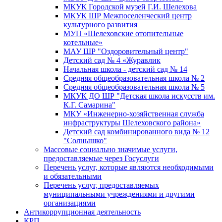
МКУК Городской музей Г.И. Шелехова
МКУК ШР Межпоселенческий центр
культурного развития
МУП «Шелеховские отопительные
котельные»
МАУ ШР "Оздоровительный центр"
Детский сад № 4 «Журавлик
Начальная школа - детский сад № 14
Средняя общеобразовательная школа № 2
Средняя общеобразовательная школа № 5
МКУК ДО ШР "Детская школа искусств им.
К.Г. Самарина"
МКУ «Инженерно-хозяйственная служба
инфраструктуры Шелеховского района»
Детский сад комбинированного вида № 12
"Солнышко"
Массовые социально значимые услуги,
предоставляемые через Госуслуги
Перечень услуг, которые являются необходимыми
и обязательными
Перечень услуг, предоставляемых
муниципальными учреждениями и другими
организациями
Антикоррупционная деятельность
КРП