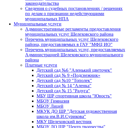
законодательства
Сведения о судебных постановлениях / решениях
по делам о признании недействующими
муниципальных НПА
Муниципальные услуги
Административные регламенты предоставления
муниципальных услуг Шелеховского района
Перечень муниципальных услуг Шелеховского
района, предоставляемых в ГАУ "МФЦ ИО"
Перечень муниципальных услуг, предоставляемых
Администрацией Шелеховского муниципального
района
Платные услуги
Детский сад №6 "Аленький цветочек"
Детский сад № 9 «Подснежник»
Детский сад №10 "Тополек"
Детский сад № 14 "Аленка"
Детский сад № 15 "Радуга"
МБУ ШР спортивная школа "Юность"
МБОУ Гимназия
МБОУ Лицей
МКУК ДО ШР "Детская художественная
школа им.В.И.Сурикова"
МКУ Шелеховский вестник
МБОУ ДО ШР "Центр творчества"