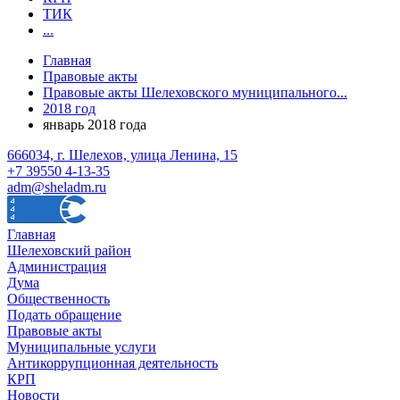
ТИК
...
Главная
Правовые акты
Правовые акты Шелеховского муниципального...
2018 год
январь 2018 года
666034, г. Шелехов, улица Ленина, 15
+7 39550 4-13-35
adm@sheladm.ru
Главная
Шелеховский район
Администрация
Дума
Общественность
Подать обращение
Правовые акты
Муниципальные услуги
Антикоррупционная деятельность
КРП
Новости