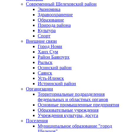
Современный Шелеховский район
Экономика
Здравоохранение
Образование
Природа района
Культура
Спорт
Внешние связи
Город Номи
Ханх Сум
Район Баянзурх
Рыльск
Осинский район
Саянск
Усть-Илимск
Истринский район
Организации
Территориальные подразделения
федеральных и областных органов
Основные промышленные предприятия
Образовательные учреждения
Учреждения культуры, досуга
Поселения
Муниципальное образование "город
Шелехов"