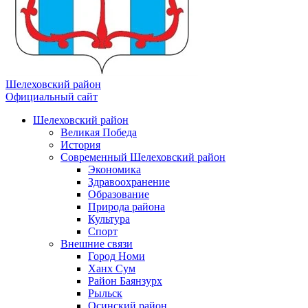
Шелеховский район
Официальный сайт
Шелеховский район
Великая Победа
История
Современный Шелеховский район
Экономика
Здравоохранение
Образование
Природа района
Культура
Спорт
Внешние связи
Город Номи
Ханх Сум
Район Баянзурх
Рыльск
Осинский район