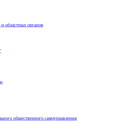
 и областных органов
"
ии
льного общественного самоуправления