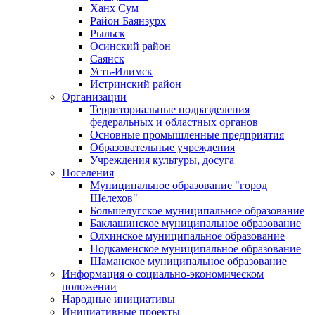
Ханх Сум
Район Баянзурх
Рыльск
Осинский район
Саянск
Усть-Илимск
Истринский район
Организации
Территориальные подразделения
федеральных и областных органов
Основные промышленные предприятия
Образовательные учреждения
Учреждения культуры, досуга
Поселения
Муниципальное образование "город
Шелехов"
Большелугское муниципальное образование
Баклашинское муниципальное образование
Олхинское муниципальное образование
Подкаменское муниципальное образование
Шаманское муниципальное образование
Информация о социально-экономическом
положении
Народные инициативы
Инициативные проекты