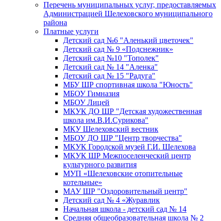
Перечень муниципальных услуг, предоставляемых
Администрацией Шелеховского муниципального
района
Платные услуги
Детский сад №6 "Аленький цветочек"
Детский сад № 9 «Подснежник»
Детский сад №10 "Тополек"
Детский сад № 14 "Аленка"
Детский сад № 15 "Радуга"
МБУ ШР спортивная школа "Юность"
МБОУ Гимназия
МБОУ Лицей
МКУК ДО ШР "Детская художественная
школа им.В.И.Сурикова"
МКУ Шелеховский вестник
МБОУ ДО ШР "Центр творчества"
МКУК Городской музей Г.И. Шелехова
МКУК ШР Межпоселенческий центр
культурного развития
МУП «Шелеховские отопительные
котельные»
МАУ ШР "Оздоровительный центр"
Детский сад № 4 «Журавлик
Начальная школа - детский сад № 14
Средняя общеобразовательная школа № 2