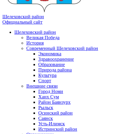
Шелеховский район
Официальный сайт
Шелеховский район
Великая Победа
История
Современный Шелеховский район
Экономика
Здравоохранение
Образование
Природа района
Культура
Спорт
Внешние связи
Город Номи
Ханх Сум
Район Баянзурх
Рыльск
Осинский район
Саянск
Усть-Илимск
Истринский район