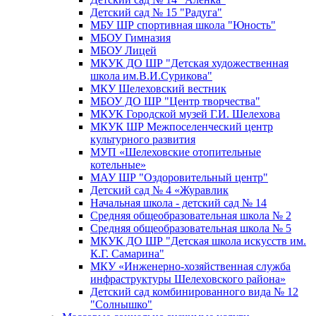
Детский сад № 15 "Радуга"
МБУ ШР спортивная школа "Юность"
МБОУ Гимназия
МБОУ Лицей
МКУК ДО ШР "Детская художественная
школа им.В.И.Сурикова"
МКУ Шелеховский вестник
МБОУ ДО ШР "Центр творчества"
МКУК Городской музей Г.И. Шелехова
МКУК ШР Межпоселенческий центр
культурного развития
МУП «Шелеховские отопительные
котельные»
МАУ ШР "Оздоровительный центр"
Детский сад № 4 «Журавлик
Начальная школа - детский сад № 14
Средняя общеобразовательная школа № 2
Средняя общеобразовательная школа № 5
МКУК ДО ШР "Детская школа искусств им.
К.Г. Самарина"
МКУ «Инженерно-хозяйственная служба
инфраструктуры Шелеховского района»
Детский сад комбинированного вида № 12
"Солнышко"