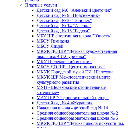
Платные услуги
Детский сад №6 "Аленький цветочек"
Детский сад № 9 «Подснежник»
Детский сад №10 "Тополек"
Детский сад № 14 "Аленка"
Детский сад № 15 "Радуга"
МБУ ШР спортивная школа "Юность"
МБОУ Гимназия
МБОУ Лицей
МКУК ДО ШР "Детская художественная
школа им.В.И.Сурикова"
МКУ Шелеховский вестник
МБОУ ДО ШР "Центр творчества"
МКУК Городской музей Г.И. Шелехова
МКУК ШР Межпоселенческий центр
культурного развития
МУП «Шелеховские отопительные
котельные»
МАУ ШР "Оздоровительный центр"
Детский сад № 4 «Журавлик
Начальная школа - детский сад № 14
Средняя общеобразовательная школа № 2
Средняя общеобразовательная школа № 5
МКУК ДО ШР "Детская школа искусств им.