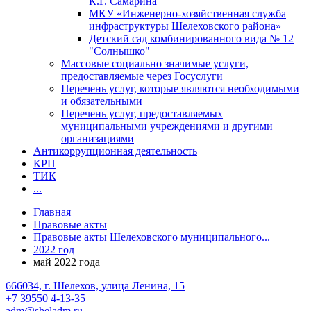
К.Г. Самарина"
МКУ «Инженерно-хозяйственная служба
инфраструктуры Шелеховского района»
Детский сад комбинированного вида № 12
"Солнышко"
Массовые социально значимые услуги,
предоставляемые через Госуслуги
Перечень услуг, которые являются необходимыми
и обязательными
Перечень услуг, предоставляемых
муниципальными учреждениями и другими
организациями
Антикоррупционная деятельность
КРП
ТИК
...
Главная
Правовые акты
Правовые акты Шелеховского муниципального...
2022 год
май 2022 года
666034, г. Шелехов, улица Ленина, 15
+7 39550 4-13-35
adm@sheladm.ru