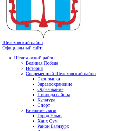
Шелеховский район
Официальный сайт
Шелеховский район
Великая Победа
История
Современный Шелеховский район
Экономика
Здравоохранение
Образование
Природа района
Культура
Спорт
Внешние связи
Город Номи
Ханх Сум
Район Баянзурх