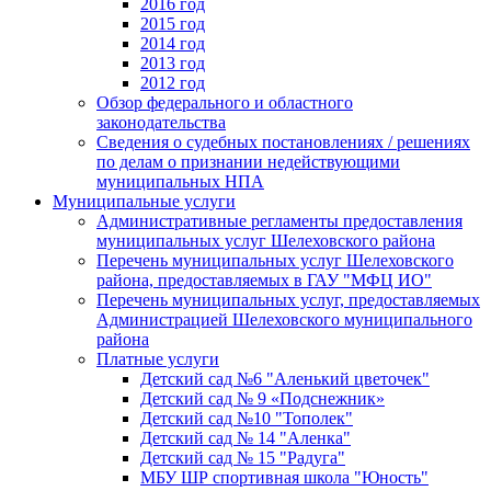
2016 год
2015 год
2014 год
2013 год
2012 год
Обзор федерального и областного
законодательства
Сведения о судебных постановлениях / решениях
по делам о признании недействующими
муниципальных НПА
Муниципальные услуги
Административные регламенты предоставления
муниципальных услуг Шелеховского района
Перечень муниципальных услуг Шелеховского
района, предоставляемых в ГАУ "МФЦ ИО"
Перечень муниципальных услуг, предоставляемых
Администрацией Шелеховского муниципального
района
Платные услуги
Детский сад №6 "Аленький цветочек"
Детский сад № 9 «Подснежник»
Детский сад №10 "Тополек"
Детский сад № 14 "Аленка"
Детский сад № 15 "Радуга"
МБУ ШР спортивная школа "Юность"