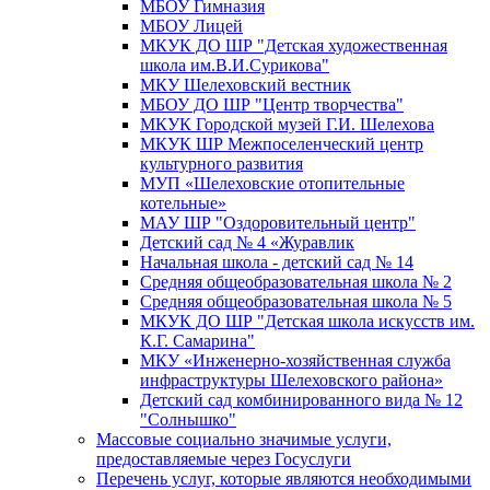
МБОУ Гимназия
МБОУ Лицей
МКУК ДО ШР "Детская художественная
школа им.В.И.Сурикова"
МКУ Шелеховский вестник
МБОУ ДО ШР "Центр творчества"
МКУК Городской музей Г.И. Шелехова
МКУК ШР Межпоселенческий центр
культурного развития
МУП «Шелеховские отопительные
котельные»
МАУ ШР "Оздоровительный центр"
Детский сад № 4 «Журавлик
Начальная школа - детский сад № 14
Средняя общеобразовательная школа № 2
Средняя общеобразовательная школа № 5
МКУК ДО ШР "Детская школа искусств им.
К.Г. Самарина"
МКУ «Инженерно-хозяйственная служба
инфраструктуры Шелеховского района»
Детский сад комбинированного вида № 12
"Солнышко"
Массовые социально значимые услуги,
предоставляемые через Госуслуги
Перечень услуг, которые являются необходимыми