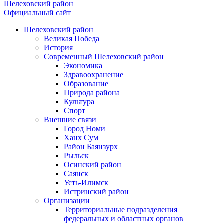
Шелеховский район
Официальный сайт
Шелеховский район
Великая Победа
История
Современный Шелеховский район
Экономика
Здравоохранение
Образование
Природа района
Культура
Спорт
Внешние связи
Город Номи
Ханх Сум
Район Баянзурх
Рыльск
Осинский район
Саянск
Усть-Илимск
Истринский район
Организации
Территориальные подразделения
федеральных и областных органов