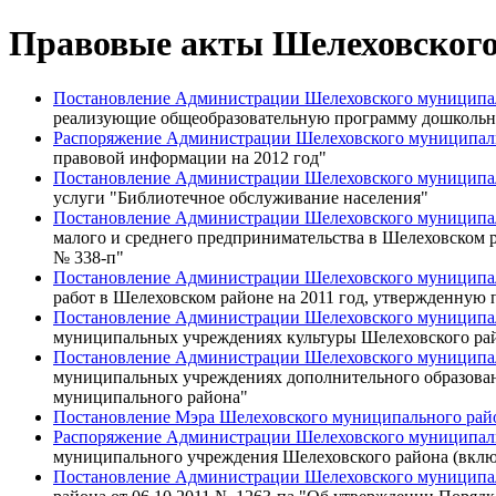
Правовые акты Шелеховского 
Постановление Администрации Шелеховского муниципаль
реализующие общеобразовательную программу дошкольн
Распоряжение Администрации Шелеховского муниципальн
правовой информации на 2012 год"
Постановление Администрации Шелеховского муниципаль
услуги "Библиотечное обслуживание населения"
Постановление Администрации Шелеховского муниципаль
малого и среднего предпринимательства в Шелеховском 
№ 338-п"
Постановление Администрации Шелеховского муниципаль
работ в Шелеховском районе на 2011 год, утвержденную
Постановление Администрации Шелеховского муниципаль
муниципальных учреждениях культуры Шелеховского ра
Постановление Администрации Шелеховского муниципаль
муниципальных учреждениях дополнительного образован
муниципального района"
Постановление Мэра Шелеховского муниципального райо
Распоряжение Администрации Шелеховского муниципальн
муниципального учреждения Шелеховского района (включ
Постановление Администрации Шелеховского муниципаль