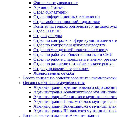
Финансовое управление
Архивный отдел
Отдел бухгалтерии
Отдел информационных технологий
Отдел мобилизационной подготовки
Комитет по градостроительству и инфраструк
Отдел ГО и ЧС
Отдел культуры
Отдел по контролю в сфере муниципальных з
Отдел по контролю и делопроизводству
Отдел по молодежной политике и спорту
Отдел по работе с общественностью и СМИ
Отдел по работе с представительными органа
Отдел по развитию потребительского рынка
Отдел управления персоналом
Хозяйственная служба
Реестр социально ориентированных некоммерчески
Органы местного самоуправления
Администрация муниципального образования
Администрация Большелугского муниципальн
Администрация Олхинского муниципального 
Администрация Подкаменского муниципально
Администрация Баклашинского муниципально
Администрация Шаманского муниципального
Распорядок деятельности Администрации