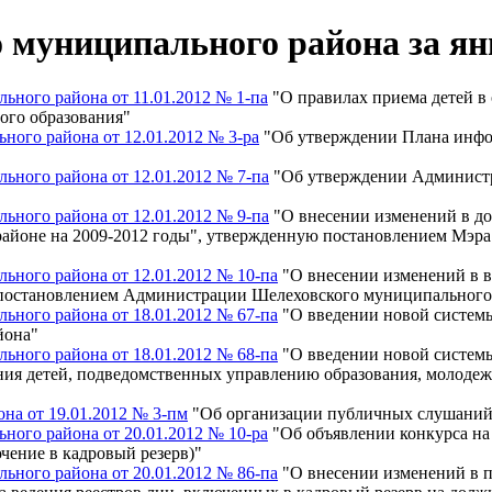
муниципального района за янв
ного района от 11.01.2012 № 1-па
"О правилах приема детей в
ого образования"
ого района от 12.01.2012 № 3-ра
"Об утверждении Плана инфо
ного района от 12.01.2012 № 7-па
"Об утверждении Администр
ного района от 12.01.2012 № 9-па
"О внесении изменений в д
районе на 2009-2012 годы", утвержденную постановлением Мэра
ного района от 12.01.2012 № 10-па
"О внесении изменений в 
 постановлением Администрации Шелеховского муниципального 
ного района от 18.01.2012 № 67-па
"О введении новой системы
йона"
ного района от 18.01.2012 № 68-па
"О введении новой системы
ия детей, подведомственных управлению образования, молоде
на от 19.01.2012 № 3-пм
"Об организации публичных слушаний
ого района от 20.01.2012 № 10-ра
"Об объявлении конкурса на
ение в кадровый резерв)"
ного района от 20.01.2012 № 86-па
"О внесении изменений в 