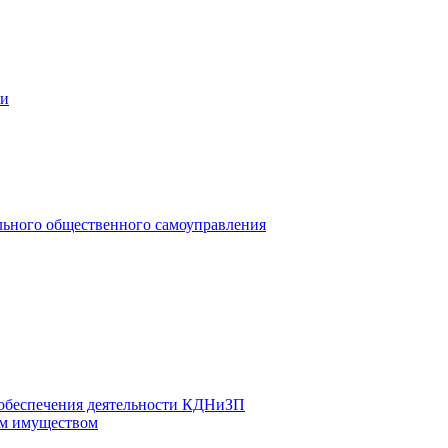
ии
льного общественного самоуправления
 обеспечения деятельности КДНиЗП
м имуществом