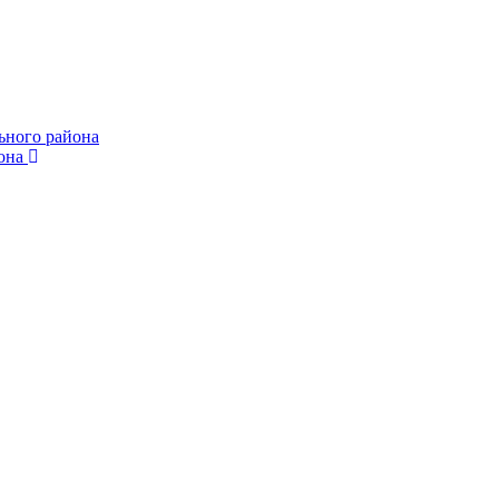
ьного района
она