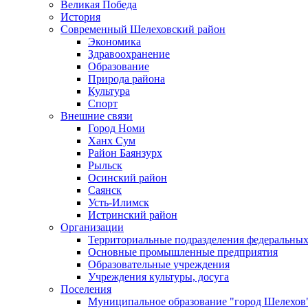
Великая Победа
История
Современный Шелеховский район
Экономика
Здравоохранение
Образование
Природа района
Культура
Спорт
Внешние связи
Город Номи
Ханх Сум
Район Баянзурх
Рыльск
Осинский район
Саянск
Усть-Илимск
Истринский район
Организации
Территориальные подразделения федеральных
Основные промышленные предприятия
Образовательные учреждения
Учреждения культуры, досуга
Поселения
Муниципальное образование "город Шелехов