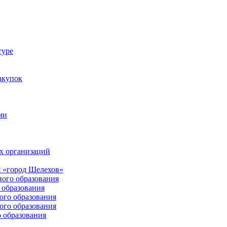
туре
акупок
ми
х организаций
 «город Шелехов»
ого образования
образования
го образования
го образования
 образования