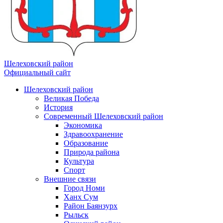
Шелеховский район
Официальный сайт
Шелеховский район
Великая Победа
История
Современный Шелеховский район
Экономика
Здравоохранение
Образование
Природа района
Культура
Спорт
Внешние связи
Город Номи
Ханх Сум
Район Баянзурх
Рыльск