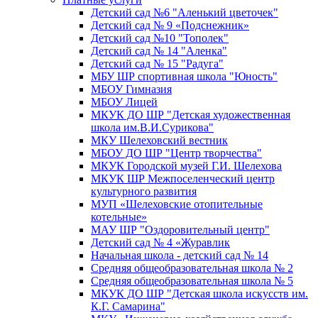
Детский сад №6 "Аленький цветочек"
Детский сад № 9 «Подснежник»
Детский сад №10 "Тополек"
Детский сад № 14 "Аленка"
Детский сад № 15 "Радуга"
МБУ ШР спортивная школа "Юность"
МБОУ Гимназия
МБОУ Лицей
МКУК ДО ШР "Детская художественная
школа им.В.И.Сурикова"
МКУ Шелеховский вестник
МБОУ ДО ШР "Центр творчества"
МКУК Городской музей Г.И. Шелехова
МКУК ШР Межпоселенческий центр
культурного развития
МУП «Шелеховские отопительные
котельные»
МАУ ШР "Оздоровительный центр"
Детский сад № 4 «Журавлик
Начальная школа - детский сад № 14
Средняя общеобразовательная школа № 2
Средняя общеобразовательная школа № 5
МКУК ДО ШР "Детская школа искусств им.
К.Г. Самарина"