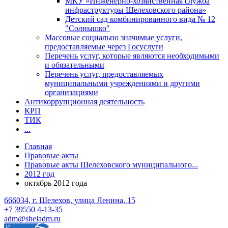
МКУ «Инженерно-хозяйственная служба
инфраструктуры Шелеховского района»
Детский сад комбинированного вида № 12
"Солнышко"
Массовые социально значимые услуги,
предоставляемые через Госуслуги
Перечень услуг, которые являются необходимыми
и обязательными
Перечень услуг, предоставляемых
муниципальными учреждениями и другими
организациями
Антикоррупционная деятельность
КРП
ТИК
...
Главная
Правовые акты
Правовые акты Шелеховского муниципального...
2012 год
октябрь 2012 года
666034, г. Шелехов, улица Ленина, 15
+7 39550 4-13-35
adm@sheladm.ru