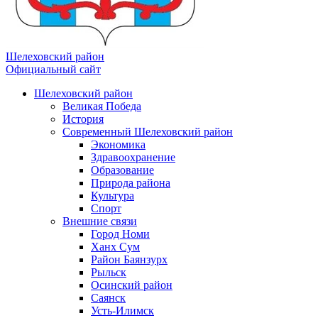
Шелеховский район
Официальный сайт
Шелеховский район
Великая Победа
История
Современный Шелеховский район
Экономика
Здравоохранение
Образование
Природа района
Культура
Спорт
Внешние связи
Город Номи
Ханх Сум
Район Баянзурх
Рыльск
Осинский район
Саянск
Усть-Илимск