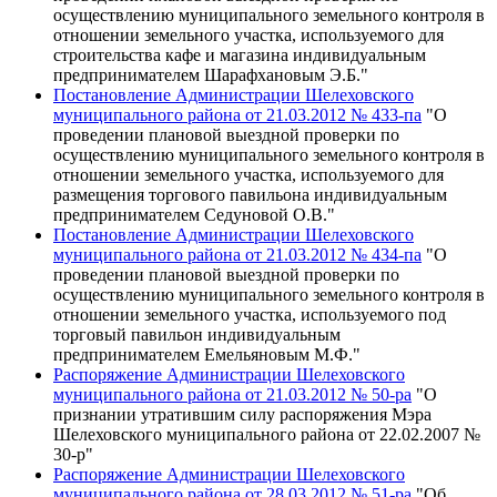
осуществлению муниципального земельного контроля в
отношении земельного участка, используемого для
строительства кафе и магазина индивидуальным
предпринимателем Шарафхановым Э.Б."
Постановление Администрации Шелеховского
муниципального района от 21.03.2012 № 433-па
"О
проведении плановой выездной проверки по
осуществлению муниципального земельного контроля в
отношении земельного участка, используемого для
размещения торгового павильона индивидуальным
предпринимателем Седуновой О.В."
Постановление Администрации Шелеховского
муниципального района от 21.03.2012 № 434-па
"О
проведении плановой выездной проверки по
осуществлению муниципального земельного контроля в
отношении земельного участка, используемого под
торговый павильон индивидуальным
предпринимателем Емельяновым М.Ф."
Распоряжение Администрации Шелеховского
муниципального района от 21.03.2012 № 50-ра
"О
признании утратившим силу распоряжения Мэра
Шелеховского муниципального района от 22.02.2007 №
30-р"
Распоряжение Администрации Шелеховского
муниципального района от 28.03.2012 № 51-ра
"Об