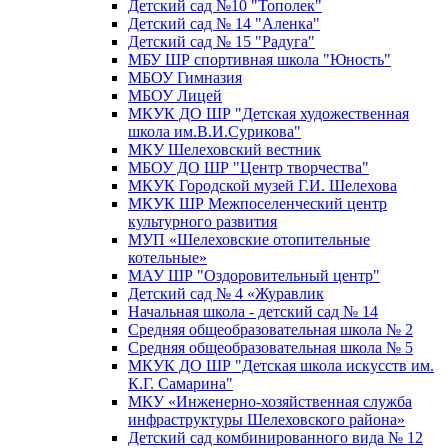
Детский сад №10 "Тополек"
Детский сад № 14 "Аленка"
Детский сад № 15 "Радуга"
МБУ ШР спортивная школа "Юность"
МБОУ Гимназия
МБОУ Лицей
МКУК ДО ШР "Детская художественная
школа им.В.И.Сурикова"
МКУ Шелеховский вестник
МБОУ ДО ШР "Центр творчества"
МКУК Городской музей Г.И. Шелехова
МКУК ШР Межпоселенческий центр
культурного развития
МУП «Шелеховские отопительные
котельные»
МАУ ШР "Оздоровительный центр"
Детский сад № 4 «Журавлик
Начальная школа - детский сад № 14
Средняя общеобразовательная школа № 2
Средняя общеобразовательная школа № 5
МКУК ДО ШР "Детская школа искусств им.
К.Г. Самарина"
МКУ «Инженерно-хозяйственная служба
инфраструктуры Шелеховского района»
Детский сад комбинированного вида № 12