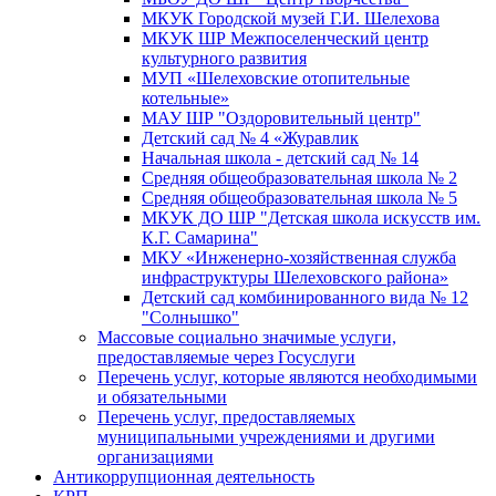
МКУК Городской музей Г.И. Шелехова
МКУК ШР Межпоселенческий центр
культурного развития
МУП «Шелеховские отопительные
котельные»
МАУ ШР "Оздоровительный центр"
Детский сад № 4 «Журавлик
Начальная школа - детский сад № 14
Средняя общеобразовательная школа № 2
Средняя общеобразовательная школа № 5
МКУК ДО ШР "Детская школа искусств им.
К.Г. Самарина"
МКУ «Инженерно-хозяйственная служба
инфраструктуры Шелеховского района»
Детский сад комбинированного вида № 12
"Солнышко"
Массовые социально значимые услуги,
предоставляемые через Госуслуги
Перечень услуг, которые являются необходимыми
и обязательными
Перечень услуг, предоставляемых
муниципальными учреждениями и другими
организациями
Антикоррупционная деятельность