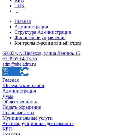
КРП
ТИК
...
Главная
Администрация
Структура Администрации
Финансовое управление
Контрольно-ревизионный отдел
666034, г. Шелехов, улица Ленина, 15
+7 39550 4-13-35
adm@sheladm.ru
Главная
Шелеховский район
Администрация
Дума
Общественность
Подать обращение
Правовые акты
Муниципальные услуги
Антикоррупционная деятельность
КРП
Новости