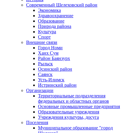
Современный Шелеховский район
Экономика
Здравоохранение
Образование
Природа района
Культура
Спорт
Внешние связи
Город Номи
Ханх Сум
Район Баянзурх
Рыльск
Осинский район
Саянск
Усть-Илимск
Истринский район
Организации
Территориальные подразделения
федеральных и областных органов
Основные промышленные предприятия
Образовательные учреждения
Учреждения культуры, досуга
Поселения
Муниципальное образование "город