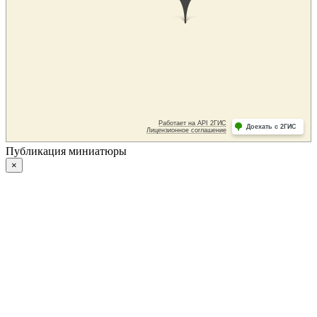
Публикация миниатюры
×