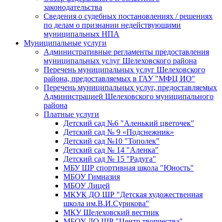
законодательства
Сведения о судебных постановлениях / решениях
по делам о признании недействующими
муниципальных НПА
Муниципальные услуги
Административные регламенты предоставления
муниципальных услуг Шелеховского района
Перечень муниципальных услуг Шелеховского
района, предоставляемых в ГАУ "МФЦ ИО"
Перечень муниципальных услуг, предоставляемых
Администрацией Шелеховского муниципального
района
Платные услуги
Детский сад №6 "Аленький цветочек"
Детский сад № 9 «Подснежник»
Детский сад №10 "Тополек"
Детский сад № 14 "Аленка"
Детский сад № 15 "Радуга"
МБУ ШР спортивная школа "Юность"
МБОУ Гимназия
МБОУ Лицей
МКУК ДО ШР "Детская художественная
школа им.В.И.Сурикова"
МКУ Шелеховский вестник
МБОУ ДО ШР "Центр творчества"