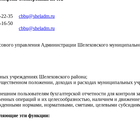
-22-35
cbbu@sheladm.ru
-16-50
cbbu@sheladm.ru
ового управления Администрации Шелеховского муниципальног
ьных учреждениях Шелеховского района;
щественном положении, доходах и расходах муниципальных уч
ешним пользователям бухгалтерской отчетности для контроля з
нных операций и их целесообразностью, наличием и движением
ржденными нормами, нормативами, сметами, целевыми субсидия
еляющие эти функции: