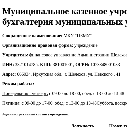
Муниципальное казенное учр
бухгалтерия муниципальных 
Сокращенное наименование:
МКУ "ЦБМУ"
Организационно-правовая форма:
учреждение
Учредитель:
финансовое управление Администрации Шелехов
ИНН:
3821014785,
КПП:
381001001,
ОГРН:
1073848001083
Адрес:
666034, Иркутская обл., г. Шелехов, ул. Невского , 41
Режим работы:
Понедельник - четверг:
с 09-00 до 18-00, обед: с 13-00 до 13-48
Пятница:
с 09-00 до 17-00, обед: с 13-00 до 13-48
Суббота, воскр
Административный состав учреждения:
Должность
Номер т