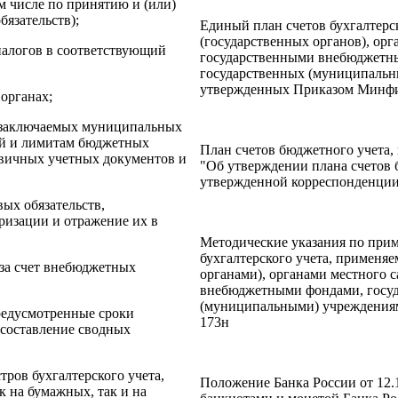
м числе по принятию и (или)
язательств);
Единый план счетов бухгалтерск
(государственных органов), орг
налогов в соответствующий
государственными внебюджетны
государственных (муниципальн
утвержденных Приказом Минфин
органах;
м заключаемых муниципальных
ий и лимитам бюджетных
План счетов бюджетного учета,
вичных учетных документов и
"Об утверждении плана счетов 
утвержденной корреспонденции
ых обязательств,
ризации и отражение их в
Методические указания по при
бухгалтерского учета, применя
 за счет внебюджетных
органами), органами местного 
внебюджетными фондами, госуд
(муниципальными) учреждениям
предусмотренные сроки
173н
е составление сводных
тров бухгалтерского учета,
Положение Банка России от 12.
ак на бумажных, так и на