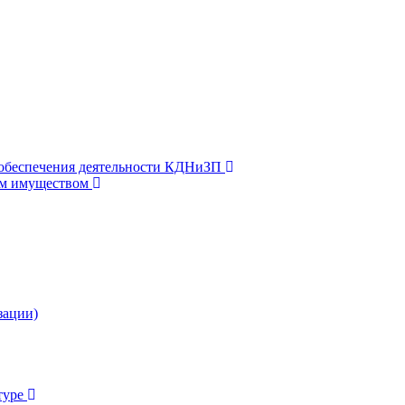
 обеспечения деятельности КДНиЗП
м имуществом
зации)
туре