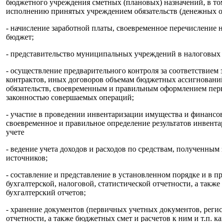
бюджетного учреждения сметных (плановых) назначений, в то
исполнению принятых учреждением обязательств (денежных об
- начисление заработной платы, своевременное перечисление 
бюджет;
- представительство муниципальных учреждений в налоговых 
- осуществление предварительного контроля за соответствие
контрактов, иных договоров объемам бюджетных ассигнован
обязательств, своевременным и правильным оформлением пер
законностью совершаемых операций;
- участие в проведении инвентаризации имущества и финансов
своевременное и правильное определение результатов инвента
учете
- ведение учета доходов и расходов по средствам, полученным
источников;
- составление и представление в установленном порядке и в 
бухгалтерской, налоговой, статистической отчетности, а такж
бухгалтерский отчетов;
- хранение документов (первичных учетных документов, регис
отчетности, а также бюджетных смет и расчетов к ним и т.п. к