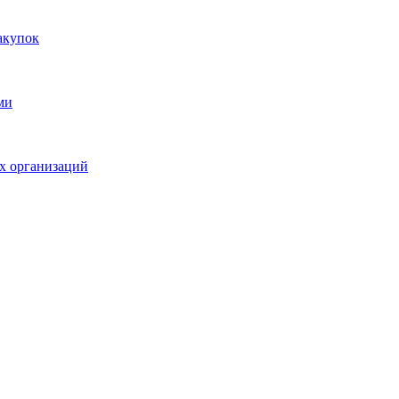
акупок
ми
х организаций