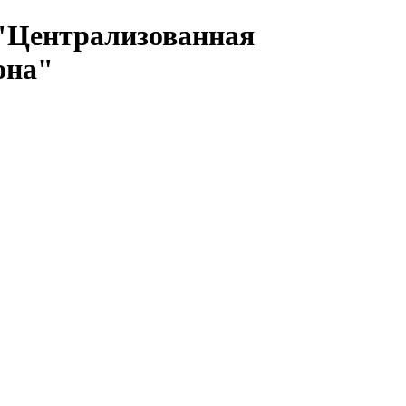
 "Централизованная
она"