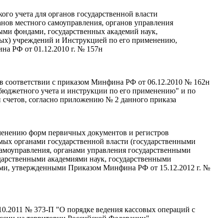
ого учета для органов государственной власти
анов местного самоуправления, органов управления
ми фондами, государственных академий наук,
ых) учреждений и Инструкцией по его применению,
а РФ от 01.12.2010 г. № 157н
 в соответствии с приказом Минфина РФ от 06.12.2010 № 162н
бюджетного учета и инструкции по его применению" и по
 счетов, согласно приложению № 2 данного приказа
менению форм первичных документов и регистров
емых органами государственной власти (государственными
самоуправления, органами управления государственными
арственными академиями наук, государственными
и, утвержденными Приказом Минфина РФ от 15.12.2012 г. №
10.2011 № 373-П "О порядке ведения кассовых операций с