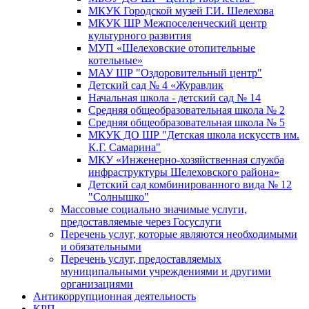
МКУК Городской музей Г.И. Шелехова
МКУК ШР Межпоселенческий центр
культурного развития
МУП «Шелеховские отопительные
котельные»
МАУ ШР "Оздоровительный центр"
Детский сад № 4 «Журавлик
Начальная школа - детский сад № 14
Средняя общеобразовательная школа № 2
Средняя общеобразовательная школа № 5
МКУК ДО ШР "Детская школа искусств им.
К.Г. Самарина"
МКУ «Инженерно-хозяйственная служба
инфраструктуры Шелеховского района»
Детский сад комбинированного вида № 12
"Солнышко"
Массовые социально значимые услуги,
предоставляемые через Госуслуги
Перечень услуг, которые являются необходимыми
и обязательными
Перечень услуг, предоставляемых
муниципальными учреждениями и другими
организациями
Антикоррупционная деятельность
КРП