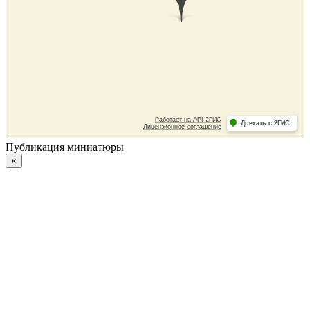
Публикация миниатюры
×