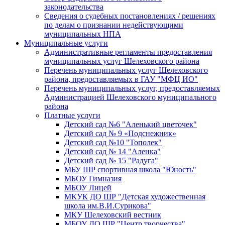
законодательства
Сведения о судебных постановлениях / решениях
по делам о признании недействующими
муниципальных НПА
Муниципальные услуги
Административные регламенты предоставления
муниципальных услуг Шелеховского района
Перечень муниципальных услуг Шелеховского
района, предоставляемых в ГАУ "МФЦ ИО"
Перечень муниципальных услуг, предоставляемых
Администрацией Шелеховского муниципального
района
Платные услуги
Детский сад №6 "Аленький цветочек"
Детский сад № 9 «Подснежник»
Детский сад №10 "Тополек"
Детский сад № 14 "Аленка"
Детский сад № 15 "Радуга"
МБУ ШР спортивная школа "Юность"
МБОУ Гимназия
МБОУ Лицей
МКУК ДО ШР "Детская художественная
школа им.В.И.Сурикова"
МКУ Шелеховский вестник
МБОУ ДО ШР "Центр творчества"