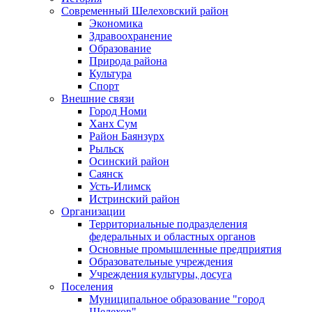
Современный Шелеховский район
Экономика
Здравоохранение
Образование
Природа района
Культура
Спорт
Внешние связи
Город Номи
Ханх Сум
Район Баянзурх
Рыльск
Осинский район
Саянск
Усть-Илимск
Истринский район
Организации
Территориальные подразделения
федеральных и областных органов
Основные промышленные предприятия
Образовательные учреждения
Учреждения культуры, досуга
Поселения
Муниципальное образование "город
Шелехов"