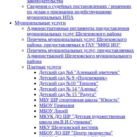
законодательства
Сведения о судебных постановлениях / решениях
по делам о признании недействующими
муниципальных НПА
Муниципальные услуги
Административные регламенты предоставления
муниципальных услуг Шелеховского района
Перечень муниципальных услуг Шелеховского
района, предоставляемых в ГАУ "МФЦ ИО"
Перечень муниципальных услуг, предоставляемых
Администрацией Шелеховского муниципального
района
Платные услуги
Детский сад №6 "Аленький цветочек"
Детский сад № 9 «Подснежник»
Детский сад №10 "Тополек"
Детский сад № 14 "Аленка"
Детский сад № 15 "Радуга"
МБУ ШР спортивная школа "Юность"
МБОУ Гимназия
МБОУ Лицей
МКУК ДО ШР "Детская художественная
школа им.В.И.Сурикова"
МКУ Шелеховский вестник
МБОУ ДО ШР "Центр творчества"