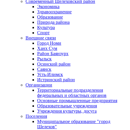
Современный Шелеховский район
Экономика
Здравоохранение
Образование
Природа района
Культура
Спорт
Внешние связи
Город Номи
Ханх Сум
Район Баянзурх
Рыльск
Осинский район
Саянск
Усть-Илимск
Истринский район
Организации
Территориальные подразделения
федеральных и областных органов
Основные промышленные предприятия
Образовательные учреждения
Учреждения культуры, досуга
Поселения
Муниципальное образование "город
Шелехов"