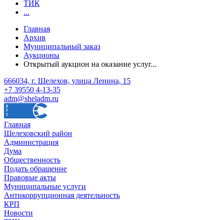
ТИК
...
Главная
Архив
Муниципальный заказ
Аукционы
Открытый аукцион на оказание услуг...
666034, г. Шелехов, улица Ленина, 15
+7 39550 4-13-35
adm@sheladm.ru
Главная
Шелеховский район
Администрация
Дума
Общественность
Подать обращение
Правовые акты
Муниципальные услуги
Антикоррупционная деятельность
КРП
Новости