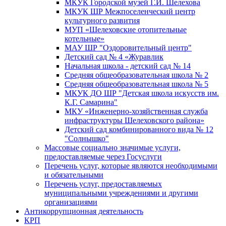
МКУК Городской музей Г.И. Шелехова
МКУК ШР Межпоселенческий центр
культурного развития
МУП «Шелеховские отопительные
котельные»
МАУ ШР "Оздоровительный центр"
Детский сад № 4 «Журавлик
Начальная школа - детский сад № 14
Средняя общеобразовательная школа № 2
Средняя общеобразовательная школа № 5
МКУК ДО ШР "Детская школа искусств им.
К.Г. Самарина"
МКУ «Инженерно-хозяйственная служба
инфраструктуры Шелеховского района»
Детский сад комбинированного вида № 12
"Солнышко"
Массовые социально значимые услуги,
предоставляемые через Госуслуги
Перечень услуг, которые являются необходимыми
и обязательными
Перечень услуг, предоставляемых
муниципальными учреждениями и другими
организациями
Антикоррупционная деятельность
КРП