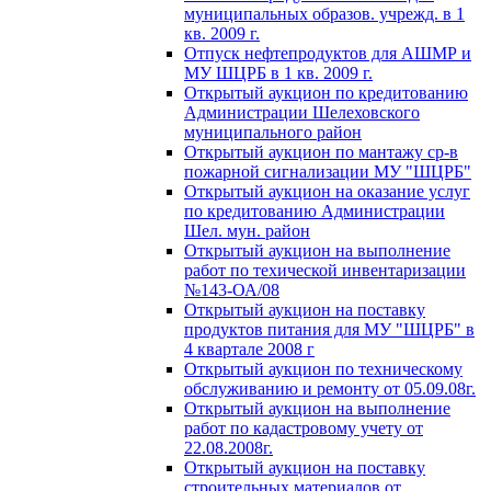
муниципальных образов. учрежд. в 1
кв. 2009 г.
Отпуск нефтепродуктов для АШМР и
МУ ШЦРБ в 1 кв. 2009 г.
Открытый аукцион по кредитованию
Администрации Шелеховского
муниципального район
Открытый аукцион по мантажу ср-в
пожарной сигнализации МУ "ШЦРБ"
Открытый аукцион на оказание услуг
по кредитованию Администрации
Шел. мун. район
Открытый аукцион на выполнение
работ по техической инвентаризации
№143-ОА/08
Открытый аукцион на поставку
продуктов питания для МУ "ШЦРБ" в
4 квартале 2008 г
Открытый аукцион по техническому
обслуживанию и ремонту от 05.09.08г.
Открытый аукцион на выполнение
работ по кадастровому учету от
22.08.2008г.
Открытый аукцион на поставку
строительных материалов от