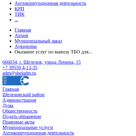
Антикоррупционная деятельность
КРП
ТИК
...
Главная
Архив
Муниципальный заказ
Аукционы
Оказание услуг по вывозу ТБО для...
666034, г. Шелехов, улица Ленина, 15
+7 39550 4-13-35
adm@sheladm.ru
Главная
Шелеховский район
Администрация
Дума
Общественность
Подать обращение
Правовые акты
Муниципальные услуги
Антикоррупционная деятельность