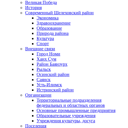
Великая Победа
История
Современный Шелеховский район
Экономика
Здравоохранение
Образование
Природа района
Культура
Спорт
Внешние связи
Город Номи
Ханх Сум
Район Баянзурх
Рыльск
Осинский район
Саянск
Усть-Илимск
Истринский район
Организации
Территориальные подразделения
федеральных и областных органов
Основные промышленные предприятия
Образовательные учреждения
Учреждения культуры, досуга
Поселения