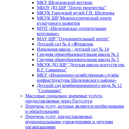
МКУ Шелеховский вестник
МБОУ ДО ШР "Центр творчества"
МКУК Городской музей Г.И. Шелехова
МКУК ШР Межпоселенческий центр
культурного развития
МУП «Шелеховские отопительные
котельные»
МАУ ШР "Оздоровительный центр"
Детский сад № 4 «Журавлик
Начальная школа - детский сад № 14
Средняя общеобразовательная школа № 2
Средняя общеобразовательная школа № 5
МКУК ДО ШР "Детская школа искусств им.
К.Г. Самарина"
МКУ «Инженерно-хозяйственная служба
инфраструктуры Шелеховского района»
Детский сад комбинированного вида № 12
"Солнышко"
Массовые социально значимые услуги,
предоставляемые через Госуслуги
Перечень услуг, которые являются необходимыми
и обязательными
Перечень услуг, предоставляемых
муниципальными учреждениями и другими
организациями