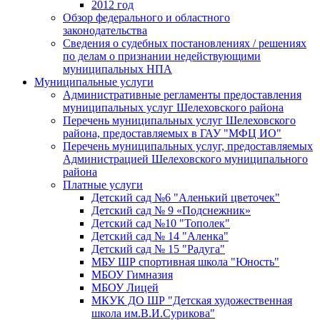
2012 год
Обзор федерального и областного
законодательства
Сведения о судебных постановлениях / решениях
по делам о признании недействующими
муниципальных НПА
Муниципальные услуги
Административные регламенты предоставления
муниципальных услуг Шелеховского района
Перечень муниципальных услуг Шелеховского
района, предоставляемых в ГАУ "МФЦ ИО"
Перечень муниципальных услуг, предоставляемых
Администрацией Шелеховского муниципального
района
Платные услуги
Детский сад №6 "Аленький цветочек"
Детский сад № 9 «Подснежник»
Детский сад №10 "Тополек"
Детский сад № 14 "Аленка"
Детский сад № 15 "Радуга"
МБУ ШР спортивная школа "Юность"
МБОУ Гимназия
МБОУ Лицей
МКУК ДО ШР "Детская художественная
школа им.В.И.Сурикова"