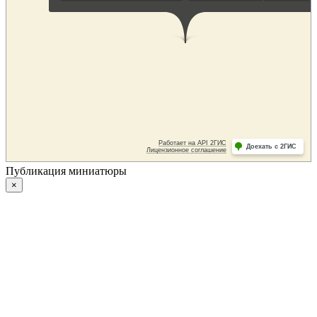
Публикация миниатюры
×