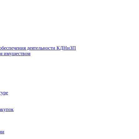
 обеспечения деятельности КДНиЗП
м имуществом
туре
акупок
ми