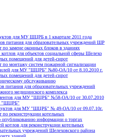
ктов для МУ ШЦРБ в 1 квартале 2011 года
ов питания для образовательных учреждений ШР
 по замене оконных блоков в зданиях
 котлов для объектов социальной сферы Шелехо
лых помещений для детей-сирот
т по монтажу систем пожарной сигнализации
илей для МУ "ШЦРБ" №80-ОА/10 от 8.10.2010 г.
лых помещений для детей-сирот
хническому обслуживанию
ов питания для образовательных учреждений
ижного медицинского комплекса
ментов для МУ "ШЦРБ" №58-ОА/10 от 30.07.2010
У "ШЦРБ"
уктов для МУ "ШЦРБ" № 49-ОА/10 от 09.07.10г.
 по реконструкции котельных
о опубликованию информации о торгах
ей котлов для реконструкции котельных
овательных учреждений Шелеховского района
онту зданий