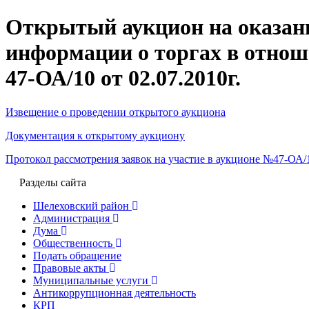
Открытый аукцион на оказани
информации о торгах в отно
47-ОА/10 от 02.07.2010г.
Извещение о проведении открытого аукциона
Документация к открытому аукциону
Протокол рассмотрения заявок на участие в аукционе №47-ОА/10
Разделы сайта
Шелеховский район
Администрация
Дума
Общественность
Подать обращение
Правовые акты
Муниципальные услуги
Антикоррупционная деятельность
КРП