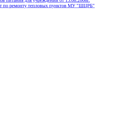
в питания для учреждений от 15.08.2008г.
т по ремонту тепловых пунктов МУ "ШЦРБ"