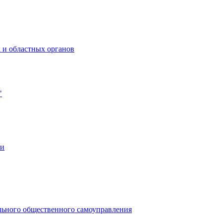
 и областных органов
"
ии
льного общественного самоуправления