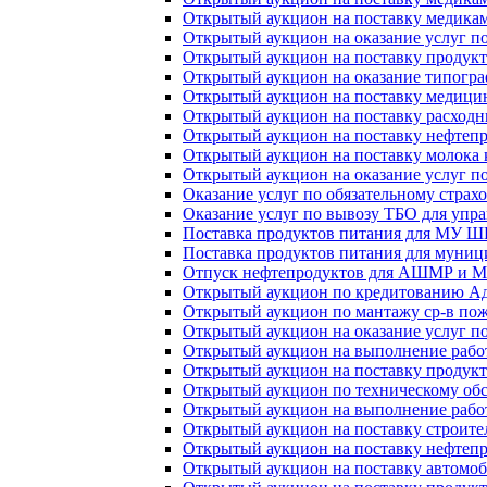
Открытый аукцион на поставку медика
Открытый аукцион на оказание услуг 
Открытый аукцион на поставку продукт
Открытый аукцион на оказание типогра
Открытый аукцион на поставку медици
Открытый аукцион на поставку расходн
Открытый аукцион на поставку нефте
Открытый аукцион на поставку молока 
Открытый аукцион на оказание услуг п
Оказание услуг по обязательному страх
Оказание услуг по вывозу ТБО для уп
Поставка продуктов питания для МУ ШЦР
Поставка продуктов питания для муницип
Отпуск нефтепродуктов для АШМР и МУ
Открытый аукцион по кредитованию А
Открытый аукцион по мантажу ср-в п
Открытый аукцион на оказание услуг п
Открытый аукцион на выполнение рабо
Открытый аукцион на поставку продукт
Открытый аукцион по техническому обс
Открытый аукцион на выполнение работ 
Открытый аукцион на поставку строител
Открытый аукцион на поставку нефтепрод
Открытый аукцион на поставку автомоби