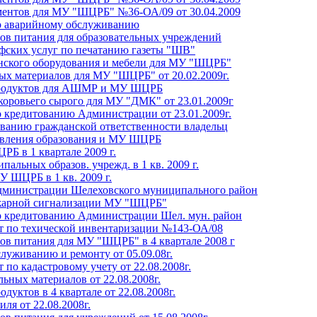
ментов для МУ "ШЦРБ" №36-ОА/09 от 30.04.2009
по аварийному обслуживанию
ов питания для образовательных учреждений
фских услуг по печатанию газеты "ШВ"
нского оборудования и мебели для МУ "ШЦРБ"
ых материалов для МУ "ШЦРБ" от 20.02.2009г.
продуктов для АШМР и МУ ШЦРБ
коровьего сырого для МУ "ДМК" от 23.01.2009г
о кредитованию Администрации от 23.01.2009г.
ованию гражданской ответственности владельц
равления образования и МУ ШЦРБ
Б в 1 квартале 2009 г.
альных образов. учрежд. в 1 кв. 2009 г.
 ШЦРБ в 1 кв. 2009 г.
дминистрации Шелеховского муниципального район
ожарной сигнализации МУ "ШЦРБ"
о кредитованию Администрации Шел. мун. район
т по техической инвентаризации №143-ОА/08
ов питания для МУ "ШЦРБ" в 4 квартале 2008 г
луживанию и ремонту от 05.09.08г.
по кадастровому учету от 22.08.2008г.
ьных материалов от 22.08.2008г.
уктов в 4 квартале от 22.08.2008г.
ля от 22.08.2008г.