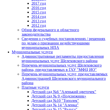
2017 год
2016 год
2015 год
2014 год
2013 год
2012 год
Обзор федерального и областного
законодательства
Сведения о судебных постановлениях / решениях
по делам о признании недействующими
муниципальных НПА
Муниципальные услуги
Административные регламенты предоставления
муниципальных услуг Шелеховского района
Перечень муниципальных услуг Шелеховского
района, предоставляемых в ГАУ "МФЦ ИО"
Перечень муниципальных услуг, предоставляемых
Администрацией Шелеховского муниципального
района
Платные услуги
Детский сад №6 "Аленький цветочек"
Детский сад № 9 «Подснежник»
Детский сад №10 "Тополек"
Детский сад № 14 "Аленка"
Детский сад № 15 "Радуга"