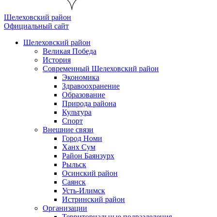
Шелеховский район
Официальный сайт
Шелеховский район
Великая Победа
История
Современный Шелеховский район
Экономика
Здравоохранение
Образование
Природа района
Культура
Спорт
Внешние связи
Город Номи
Ханх Сум
Район Баянзурх
Рыльск
Осинский район
Саянск
Усть-Илимск
Истринский район
Организации
Территориальные подразделения