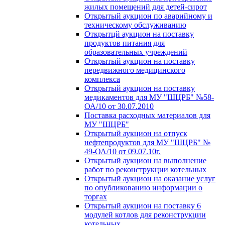
жилых помещений для детей-сирот
Открытый аукцион по аварийному и
техническому обслуживанию
Открытцй аукцион на поставку
продуктов питания для
образовательных учреждений
Открытый аукцион на поставку
передвижного медицинского
комплекса
Открытый аукцион на поставку
медикаментов для МУ "ШЦРБ" №58-
ОА/10 от 30.07.2010
Поставка расходных материалов для
МУ "ШЦРБ"
Открытый аукцион на отпуск
нефтепродуктов для МУ "ШЦРБ" №
49-ОА/10 от 09.07.10г.
Открытый аукцион на выполнение
работ по реконструкции котельных
Открытый аукцион на оказание услуг
по опубликованию информации о
торгах
Открытый аукцион на поставку 6
модулей котлов для реконструкции
котельных