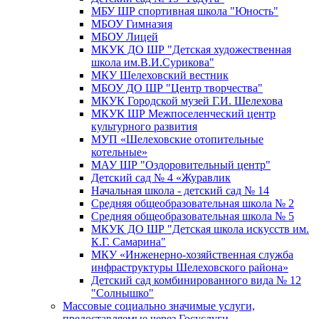
МБУ ШР спортивная школа "Юность"
МБОУ Гимназия
МБОУ Лицей
МКУК ДО ШР "Детская художественная
школа им.В.И.Сурикова"
МКУ Шелеховский вестник
МБОУ ДО ШР "Центр творчества"
МКУК Городской музей Г.И. Шелехова
МКУК ШР Межпоселенческий центр
культурного развития
МУП «Шелеховские отопительные
котельные»
МАУ ШР "Оздоровительный центр"
Детский сад № 4 «Журавлик
Начальная школа - детский сад № 14
Средняя общеобразовательная школа № 2
Средняя общеобразовательная школа № 5
МКУК ДО ШР "Детская школа искусств им.
К.Г. Самарина"
МКУ «Инженерно-хозяйственная служба
инфраструктуры Шелеховского района»
Детский сад комбинированного вида № 12
"Солнышко"
Массовые социально значимые услуги,
предоставляемые через Госуслуги