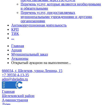
Перечень услуг, которые являются необходимыми
и обязательными
Перечень услуг, предоставляемых
муниципальными учреждениями и другими
организациями
Антикоррупционная деятельность
КРП
ТИК
...
Главная
Архив
Муниципальный заказ
Аукционы
Открытый аукцион на выполнение...
666034, г. Шелехов, улица Ленина, 15
+7 39550 4-13-35
adm@sheladm.ru
Главная
Шелеховский район
Администрация
Дума