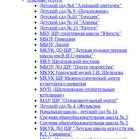
Детский сад №6 "Аленький цветочек"
Детский сад № 9 «Подснежник»
Детский сад №10 "Тополек"
Детский сад № 14 "Аленка"
Детский сад № 15 "Радуга"
МБУ ШР спортивная школа "Юность"
МБОУ Гимназия
МБОУ Лицей
МКУК ДО ШР "Детская художественная
школа им.В.И.Сурикова"
МКУ Шелеховский вестник
МБОУ ДО ШР "Центр творчества"
МКУК Городской музей Г.И. Шелехова
МКУК ШР Межпоселенческий центр
культурного развития
МУП «Шелеховские отопительные
котельные»
МАУ ШР "Оздоровительный центр"
Детский сад № 4 «Журавлик
Начальная школа - детский сад № 14
Средняя общеобразовательная школа № 2
Средняя общеобразовательная школа № 5
МКУК ДО ШР "Детская школа искусств им.
К.Г. Самарина"