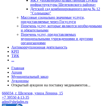
МКУ «Инженерно-хозяйственная служба
инфраструктуры Шелеховского района»
Детский сад комбинированного вида № 12
"Солнышко"
Массовые социально значимые услуги,
предоставляемые через Госуслуги
Перечень услуг, которые являются необходимыми
и обязательными
Перечень услуг, предоставляемых
муниципальными учреждениями и другими
организациями
Антикоррупционная деятельность
КРП
ТИК
...
Главная
Архив
Муниципальный заказ
Аукционы
Открытый аукцион на поставку медикаментов...
666034, г. Шелехов, улица Ленина, 15
+7 39550 4-13-35
adm@sheladm.ru