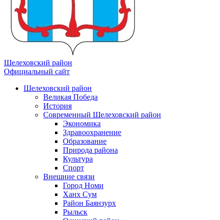
Шелеховский район
Официальный сайт
Шелеховский район
Великая Победа
История
Современный Шелеховский район
Экономика
Здравоохранение
Образование
Природа района
Культура
Спорт
Внешние связи
Город Номи
Ханх Сум
Район Баянзурх
Рыльск