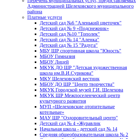
Перечень муниципальных услуг, предоставляемых
Администрацией Шелеховского муниципального
района
Платные услуги
Детский сад №6 "Аленький цветочек"
Детский сад № 9 «Подснежник»
Детский сад №10 "Тополек"
Детский сад № 14 "Аленка"
Детский сад № 15 "Радуга"
МБУ ШР спортивная школа "Юность"
МБОУ Гимназия
МБОУ Лицей
МКУК ДО ШР "Детская художественная
школа им.В.И.Сурикова"
МКУ Шелеховский вестник
МБОУ ДО ШР "Центр творчества"
МКУК Городской музей Г.И. Шелехова
МКУК ШР Межпоселенческий центр
культурного развития
МУП «Шелеховские отопительные
котельные»
МАУ ШР "Оздоровительный центр"
Детский сад № 4 «Журавлик
Начальная школа - детский сад № 14
Средняя общеобразовательная школа № 2