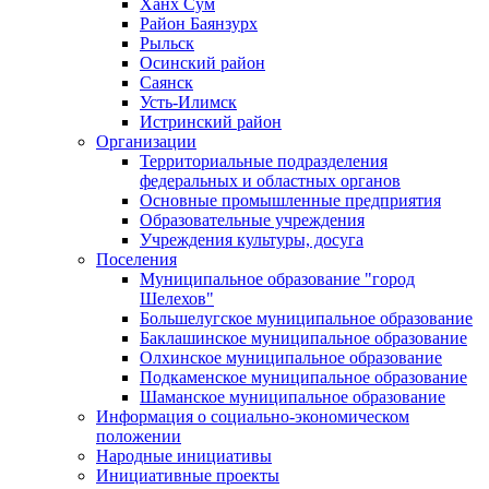
Ханх Сум
Район Баянзурх
Рыльск
Осинский район
Саянск
Усть-Илимск
Истринский район
Организации
Территориальные подразделения
федеральных и областных органов
Основные промышленные предприятия
Образовательные учреждения
Учреждения культуры, досуга
Поселения
Муниципальное образование "город
Шелехов"
Большелугское муниципальное образование
Баклашинское муниципальное образование
Олхинское муниципальное образование
Подкаменское муниципальное образование
Шаманское муниципальное образование
Информация о социально-экономическом
положении
Народные инициативы
Инициативные проекты