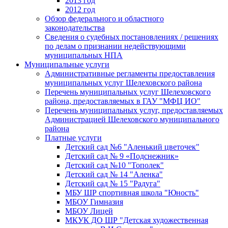
2013 год
2012 год
Обзор федерального и областного
законодательства
Сведения о судебных постановлениях / решениях
по делам о признании недействующими
муниципальных НПА
Муниципальные услуги
Административные регламенты предоставления
муниципальных услуг Шелеховского района
Перечень муниципальных услуг Шелеховского
района, предоставляемых в ГАУ "МФЦ ИО"
Перечень муниципальных услуг, предоставляемых
Администрацией Шелеховского муниципального
района
Платные услуги
Детский сад №6 "Аленький цветочек"
Детский сад № 9 «Подснежник»
Детский сад №10 "Тополек"
Детский сад № 14 "Аленка"
Детский сад № 15 "Радуга"
МБУ ШР спортивная школа "Юность"
МБОУ Гимназия
МБОУ Лицей
МКУК ДО ШР "Детская художественная