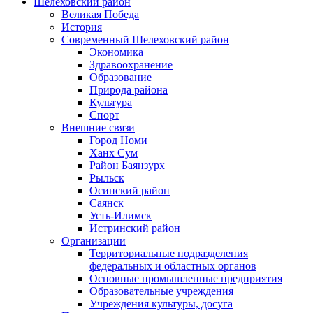
Шелеховский район
Великая Победа
История
Современный Шелеховский район
Экономика
Здравоохранение
Образование
Природа района
Культура
Спорт
Внешние связи
Город Номи
Ханх Сум
Район Баянзурх
Рыльск
Осинский район
Саянск
Усть-Илимск
Истринский район
Организации
Территориальные подразделения
федеральных и областных органов
Основные промышленные предприятия
Образовательные учреждения
Учреждения культуры, досуга