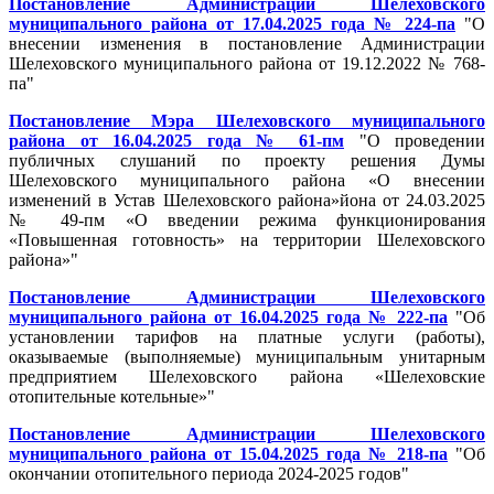
Постановление Администрации Шелеховского
муниципального района от 17.04.2025 года № 224-па
"
О
внесении изменения в постановление Администрации
Шелеховского муниципального района от 19.12.2022 № 768-
па
"
Постановление Мэра Шелеховского муниципального
района от 16.04.2025 года № 61-пм
"
О проведении
публичных слушаний по проекту решения Думы
Шелеховского муниципального района «О внесении
изменений в Устав Шелеховского района»йона от 24.03.2025
№ 49-пм «О введении режима функционирования
«Повышенная готовность» на территории Шелеховского
района»
"
Постановление Администрации Шелеховского
муниципального района от 16.04.2025 года № 222-па
"
Об
установлении тарифов на платные услуги (работы),
оказываемые (выполняемые) муниципальным унитарным
предприятием Шелеховского района «Шелеховские
отопительные котельные»
"
Постановление Администрации Шелеховского
муниципального района от 15.04.2025 года № 218-па
"
Об
окончании отопительного периода 2024-2025 годов
"