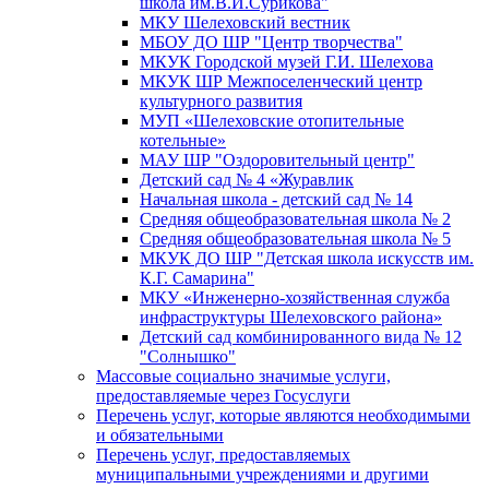
школа им.В.И.Сурикова"
МКУ Шелеховский вестник
МБОУ ДО ШР "Центр творчества"
МКУК Городской музей Г.И. Шелехова
МКУК ШР Межпоселенческий центр
культурного развития
МУП «Шелеховские отопительные
котельные»
МАУ ШР "Оздоровительный центр"
Детский сад № 4 «Журавлик
Начальная школа - детский сад № 14
Средняя общеобразовательная школа № 2
Средняя общеобразовательная школа № 5
МКУК ДО ШР "Детская школа искусств им.
К.Г. Самарина"
МКУ «Инженерно-хозяйственная служба
инфраструктуры Шелеховского района»
Детский сад комбинированного вида № 12
"Солнышко"
Массовые социально значимые услуги,
предоставляемые через Госуслуги
Перечень услуг, которые являются необходимыми
и обязательными
Перечень услуг, предоставляемых
муниципальными учреждениями и другими