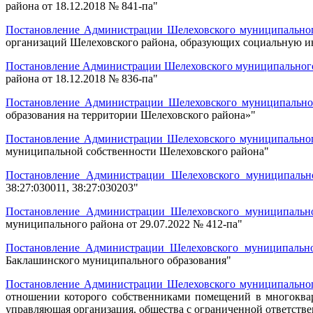
района от 18.12.2018 № 841-па
"
Постановление Администрации Шелеховского муниципального
организаций Шелеховского района, образующих социальную ин
Постановление Администрации Шелеховского муниципального 
района от 18.12.2018 № 836-па
"
Постановление Администрации Шелеховского муниципальног
образования на территории Шелеховского района»
"
Постановление Администрации Шелеховского муниципального
муниципальной собственности Шелеховского района
"
Постановление Администрации Шелеховского муниципально
38:27:030011, 38:27:030203
"
Постановление Администрации Шелеховского муниципально
муниципального района от 29.07.2022 № 412-па
"
Постановление Администрации Шелеховского муниципально
Баклашинского муниципального образования
"
Постановление Администрации Шелеховского муниципального
отношении которого собственниками помещений в многоквар
управляющая организация, общества с ограниченной ответств