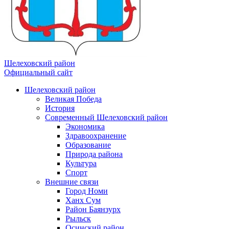
Шелеховский район
Официальный сайт
Шелеховский район
Великая Победа
История
Современный Шелеховский район
Экономика
Здравоохранение
Образование
Природа района
Культура
Спорт
Внешние связи
Город Номи
Ханх Сум
Район Баянзурх
Рыльск
Осинский район