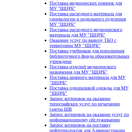
Поставка медицинских повязок для
МУ "ШЦРБ"
Поставка расходного материала для
гинекологии и родильного отделения
МУ "ШЦРБ"
Поставка расходного медицинского
материала для МУ "ШЦРБ"
Окаазние услуг по вывозу ТБО с
территории МУ "ШЦРБ"
Поставка учебников для пополнения
библиотечного фонда образовательных
учреждени
Поставка изделий медицинского
назначения для МУ "ШЦРБ"
Поставка шовного материала для МУ
"ШЦРБ"
Поставка одноразовой одежды для МУ
"ШЦРБ"
Запрос котировок на оказание
типографских услуг по печатанию
газеты ШВ
Запрос котировок на оказание услуг по
информационному обслуживанию
Запрос котировок на поставку
нефтепродуктов для Администрации