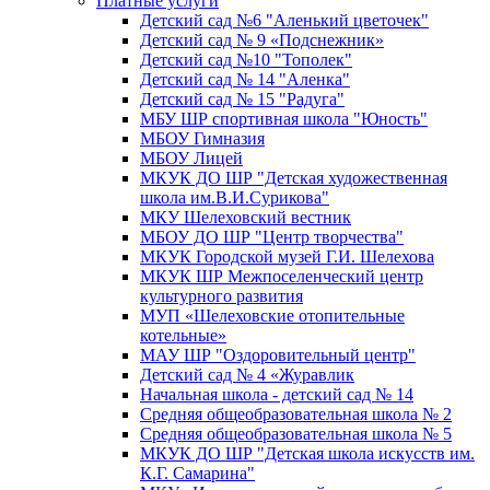
Платные услуги
Детский сад №6 "Аленький цветочек"
Детский сад № 9 «Подснежник»
Детский сад №10 "Тополек"
Детский сад № 14 "Аленка"
Детский сад № 15 "Радуга"
МБУ ШР спортивная школа "Юность"
МБОУ Гимназия
МБОУ Лицей
МКУК ДО ШР "Детская художественная
школа им.В.И.Сурикова"
МКУ Шелеховский вестник
МБОУ ДО ШР "Центр творчества"
МКУК Городской музей Г.И. Шелехова
МКУК ШР Межпоселенческий центр
культурного развития
МУП «Шелеховские отопительные
котельные»
МАУ ШР "Оздоровительный центр"
Детский сад № 4 «Журавлик
Начальная школа - детский сад № 14
Средняя общеобразовательная школа № 2
Средняя общеобразовательная школа № 5
МКУК ДО ШР "Детская школа искусств им.
К.Г. Самарина"