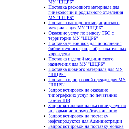
МУ "ШЦРБ"
Поставка расходного материала для
гинекологии и родильного отделения
МУ "ШЦРБ"
Поставка расходного медицинского
материала для МУ "ШЦРБ"
Окаазние услуг по вывозу ТБО с
территории МУ "ШЦРБ"
Поставка учебников для пополнения
библиотечного фонда образовательных
учреждени
Поставка изделий медицинского
назначения для МУ "ШЦРБ"
Поставка шовного материала для МУ
"ШЦРБ"
Поставка одноразовой одежды для МУ
"ШЦРБ"
Запрос котировок на оказание
типографских услуг по печатанию
газеты ШВ
Запрос котировок на оказание услуг по
информационному обслуживанию
Запрос котировок на поставку
нефтепродуктов для Администрации
Запрос котировок на поставку молока