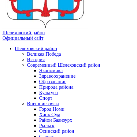
Шелеховский район
Официальный сайт
Шелеховский район
Великая Победа
История
Современный Шелеховский район
Экономика
Здравоохранение
Образование
Природа района
Культура
Спорт
Внешние связи
Город Номи
Ханх Сум
Район Баянзурх
Рыльск
Осинский район
Саянск