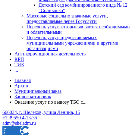
Детский сад комбинированного вида № 12
"Солнышко"
Массовые социально значимые услуги,
предоставляемые через Госуслуги
Перечень услуг, которые являются необходимыми
и обязательными
Перечень услуг, предоставляемых
муниципальными учреждениями и другими
организациями
Антикоррупционная деятельность
КРП
ТИК
...
Главная
Архив
Муниципальный заказ
Запрос котировок
Окаазние услуг по вывозу ТБО с...
666034, г. Шелехов, улица Ленина, 15
+7 39550 4-13-35
adm@sheladm.ru