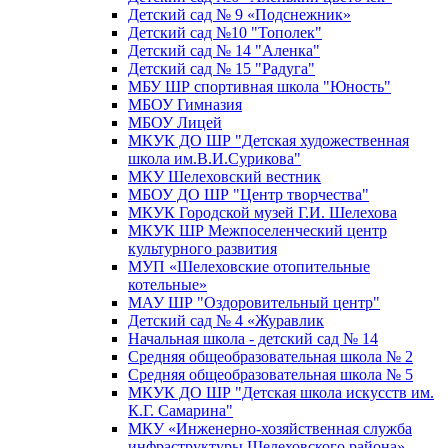
Детский сад № 9 «Подснежник»
Детский сад №10 "Тополек"
Детский сад № 14 "Аленка"
Детский сад № 15 "Радуга"
МБУ ШР спортивная школа "Юность"
МБОУ Гимназия
МБОУ Лицей
МКУК ДО ШР "Детская художественная
школа им.В.И.Сурикова"
МКУ Шелеховский вестник
МБОУ ДО ШР "Центр творчества"
МКУК Городской музей Г.И. Шелехова
МКУК ШР Межпоселенческий центр
культурного развития
МУП «Шелеховские отопительные
котельные»
МАУ ШР "Оздоровительный центр"
Детский сад № 4 «Журавлик
Начальная школа - детский сад № 14
Средняя общеобразовательная школа № 2
Средняя общеобразовательная школа № 5
МКУК ДО ШР "Детская школа искусств им.
К.Г. Самарина"
МКУ «Инженерно-хозяйственная служба
инфраструктуры Шелеховского района»