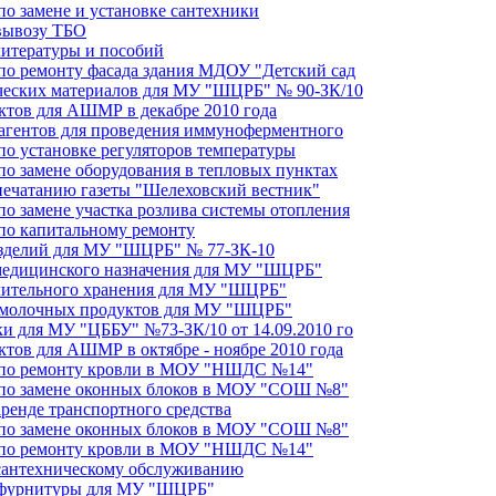
по замене и установке сантехники
 вывозу ТБО
литературы и пособий
 по ремонту фасада здания МДОУ "Детский сад
ических материалов для МУ "ШЦРБ" № 90-ЗК/10
уктов для АШМР в декабре 2010 года
еагентов для проведения иммуноферментного
по установке регуляторов температуры
по замене оборудования в тепловых пунктах
 печатанию газеты "Шелеховский вестник"
по замене участка розлива системы отопления
 по капитальному ремонту
изделий для МУ "ШЦРБ" № 77-ЗК-10
 медицинского назначения для МУ "ШЦРБ"
длительного хранения для МУ "ШЦРБ"
и молочных продуктов для МУ "ШЦРБ"
ки для МУ "ЦББУ" №73-ЗК/10 от 14.09.2010 го
ктов для АШМР в октябре - ноябре 2010 года
т по ремонту кровли в МОУ "НШДС №14"
т по замене оконных блоков в МОУ "СОШ №8"
аренде транспортного средства
т по замене оконных блоков в МОУ "СОШ №8"
т по ремонту кровли в МОУ "НШДС №14"
о сантехническому обслуживанию
и фурнитуры для МУ "ШЦРБ"