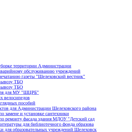
 уборке территории Администрации
о аварийному обслуживанию учреждений
 печатанию газеты "Шелеховский вестник"
 вывозу ТБО
 вывозу ТБО
иля для МУ "ШЦРБ"
ых велосипедов
аглядных пособий
уктов для Администрации Шелеховского района
по замене и установке сантехники
 по ремонту фасада здания МДОУ "Детский сад
литературы для библиотечного фонда образова
ики для образовательных учреждений Шелеховск