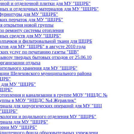
очной и отделочной плитки для МУ "ШЦРБ"
льных и отделочных материалов для МУ "ШЦРБ"
и фурнитуры для МУ "ШЦРБ"
нских перчаток для МУ "ШЦРБ"
ля открытия новой группы
 по ремонту системы отопления
очных средств для МУ "ШЦРБ"
колпачков и фильтровальной ткани для ШЦРБ
ктов для МУ "ШЦРБ" в августе 2010 года
ских услуг по печатанию газеты "ШВ"
вывозу твердых бытовых отходов от 25.06.10
 организации отдыха
длительного хранения для МУ "ШЦРБ"
ации Шелеховского муниципального района
ШЦРБ"
в для МУ "ШЦРБ"
"ШЦРБ"
 отопления и канализации в группе МОУ "НШДС №
 группы в МОУ "НШДС №4 Журавлик"
ериала для хирургических операций для МУ "ШЦ
У "ШЦРБ"
некологии и родильного отделения МУ "ШЦРБ"
териала для МУ "ШЦРБ"
итории МУ "ШЦРБ"
блиотечного фонда образовательных учреждени