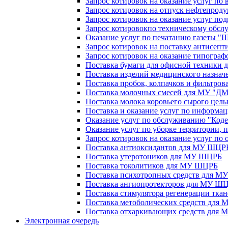
Запрос котировок на оказание услуг по 
Запрос котировок на отпуск нефтепро
Запрос котировок на оказание услуг под
Запрос котировокпо техническому обсл
Оказание услуг по печатанию газеты "
Запрос котировок на поставку антисепт
Запрос котировок на оказание типографс
Поставка бумаги для офисной техники
Поставка изделий медицинского назна
Поставка пробок, колпачков и фильтро
Поставка молочных смесей для МУ "ДМК
Поставка молока коровьего сырого цель
Поставка и оказание услуг по инфор
Оказание услуг по обслуживанию "Код
Оказание услуг по уборке территории
Запрос котировок на оказание услуг по
Поставка антиоксидантов для МУ ШЦР
Поставка утеротоников для МУ ШЦРБ
Поставка токолитиков для МУ ШЦРБ
Поставка психотропных средств для 
Поставка ангиопротекторов для МУ Ш
Поставка стимулятора регенерации тк
Поставка метоболических средств для
Поставка отхаркивающих средств для
Электронная очередь