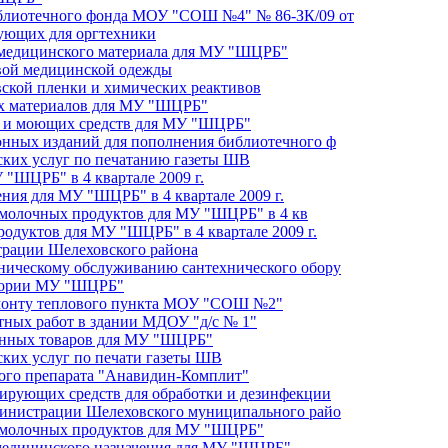
иблиотечного фонда МОУ "СОШ №4" № 86-ЗК/09 от
тующих для оргтехники
о медицинского материала для МУ "ШЦРБ"
овой медицинской одежды
вской пленки и химических реактивов
ых материалов для МУ "ШЦРБ"
их и моющих средств для МУ "ШЦРБ"
онных изданий для пополнения библиотечного ф
фских услуг по печатанию газеты ШВ
"ШЦРБ" в 4 квартале 2009 г.
ния для МУ "ШЦРБ" в 4 квартале 2009 г.
и молочных продуктов для МУ "ШЦРБ" в 4 кв
родуктов для МУ "ШЦРБ" в 4 квартале 2009 г.
трации Шелеховского района
ническому обслуживанию сантехнического обору
итории МУ "ШЦРБ"
емонту теплового пункта МОУ "СОШ №2"
тных работ в здании МДОУ "д/с № 1"
венных товаров для МУ "ШЦРБ"
ских услуг по печати газеты ШВ
кого препарата "Анавидин-Комплит"
цирующих средств для обработки и дезинфекции
министрации Шелеховского муниципального райо
и молочных продуктов для МУ "ШЦРБ"
 медицинского назначения для МУ "ШЦРБ"