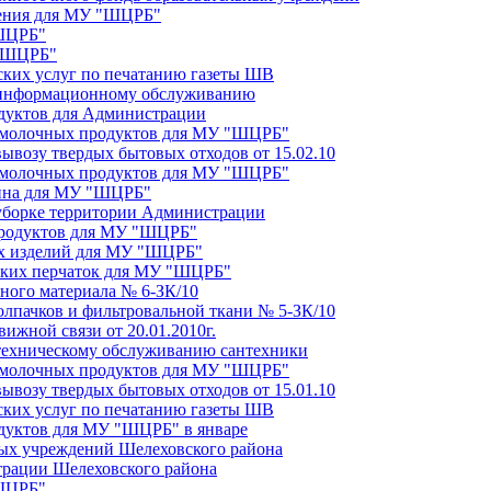
чения для МУ "ШЦРБ"
"ШЦРБ"
 "ШЦРБ"
фских услуг по печатанию газеты ШВ
о информационному обслуживанию
одуктов для Администрации
и молочных продуктов для МУ "ШЦРБ"
вывозу твердых бытовых отходов от 15.02.10
и молочных продуктов для МУ "ШЦРБ"
лина для МУ "ШЦРБ"
 уборке территории Администрации
 продуктов для МУ "ШЦРБ"
ых изделий для МУ "ШЦРБ"
нских перчаток для МУ "ШЦРБ"
чного материала № 6-ЗК/10
колпачков и фильтровальной ткани № 5-ЗК/10
вижной связи от 20.01.2010г.
о техническому обслуживанию сантехники
и молочных продуктов для МУ "ШЦРБ"
вывозу твердых бытовых отходов от 15.01.10
фских услуг по печатанию газеты ШВ
одуктов для МУ "ШЦРБ" в январе
ных учреждений Шелеховского района
трации Шелеховского района
"ШЦРБ"