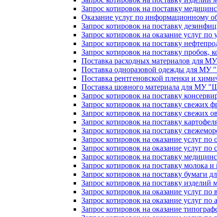
Запрос котировок на поставку медици
Оказание услуг по информационному 
Запрос котировок на поставку дезинфи
Запрос котировок на оказание услуг по
Запрос котировок на поставку нефтепр
Запрос котировок на поставку пробок, 
Поставка расходных материалов для М
Поставка одноразовой одежды для МУ
Поставка рентгеновской пленки и хим
Поставка шовного материала для МУ 
Запрос котировок на поставку консерви
Запрос котировок на поставку свежих фр
Запрос котировок на поставку свежих ов
Запрос котировок на поставку картофеля
Запрос котировок на поставку свежемор
Запрос котировок на оказание услуг по о
Запрос котировок на оказание услуг п
Запрос котировок на поставку медицинс
Запрос котировок на поставку молока и 
Запрос котировок на поставку бумаги дл
Запрос котировок на поставку изделий 
Запрос котировок на оказание услуг по 
Запрос котировок на оказание услуг п
Запрос котировок на оказание типограф