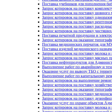
Поставка учебников для пополнения б
Запрос котировок на поставку комплек
Запрос котировок на поставку шовног
Запрос котировок на поставку однораз
Запрос котировок на поставку рентгено
Запрос котировок на поставку расходн
Запрос котировок на поставку чистящ
Поставка печатной продукции и электр
Запрос котировок на оказание типогра
Поставка медицинских перчаток для МУ 
Поставка изделий медицинского назначе
Запрос котировок на поставку молока 
Запрос котировок на поставку мясных п
Поставка нефтепродуктов для Админис
Выполнение работ по аварийному и тех
Окаазние услуг по вывозу ТБО с терр
Выполнение работ по капитальному р
Запрос котировок на выполнение ремон
Запрос котировок на поставку хозяйст
Запрос котировок на оказание типограф
Запрос котировок на поставку медицис
Запрос котировок на поставку дезинфи
Оказание услуг по охране объектов Ад
Запрос котировок на поставку молока 
Запрос котировок на поставку изделий