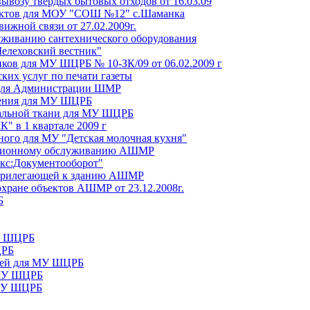
вывозу твердых бытовых отходов от 16.03.09
дуктов для МОУ "СОШ №12" с.Шаманка
вижной связи от 27.02.2009г.
уживанию сантехнического оборудования
Шелеховский вестник"
иков для МУ ШЦРБ № 10-ЗК/09 от 06.02.2009 г
ких услуг по печати газеты
 для Администрации ШМР
чения для МУ ШЦРБ
вальной ткани для МУ ШЦРБ
" в 1 квартале 2009 г
ного для МУ "Детская молочная кухня"
мационному обслуживанию АШМР
екс:Документооборот"
, прилегающей к зданию АШМР
 охране объектов АШМР от 23.12.2008г.
Б
МУ ШЦРБ
ЦРБ
аней для МУ ШЦРБ
 МУ ШЦРБ
 МУ ШЦРБ