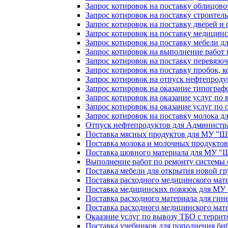
Запрос котировок на поставку облицов
Запрос котировок на поставку строите
Запрос котировок на поставку дверей 
Запрос котировок на поставку медици
Запрос котировок на поставку мебели д
Запрос котировок на выполнение работ
Запрос котировок на поставку перевяз
Запрос котировок на поставку пробок, 
Запрос котировок на отпуск нефтепроду
Запрос котировок на оказание типограф
Запрос котировок на оказание услуг по 
Запрос котировок на оказание услуг по
Запрос котировок на поставку молока 
Отпуск нефтепродуктов для Администр
Поставка мясных продуктов для МУ "
Поставка молока и молочных продукто
Поставка шовного материала для МУ 
Выполнение работ по ремонту системы
Поставка мебели для открытия новой
Поставка расходного медицинского мат
Поставка медицинских повязок для М
Поставка расходного материала для ги
Поставка расходного медицинского ма
Окаазние услуг по вывозу ТБО с терр
Поставка учебников для пополнения би