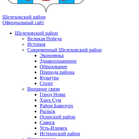
Шелеховский район
Официальный сайт
Шелеховский район
Великая Победа
История
Современный Шелеховский район
Экономика
Здравоохранение
Образование
Природа района
Культура
Спорт
Внешние связи
Город Номи
Ханх Сум
Район Баянзурх
Рыльск
Осинский район
Саянск
Усть-Илимск
Истринский район