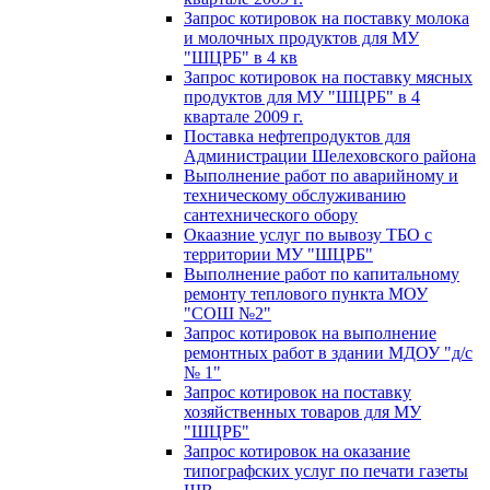
Запрос котировок на поставку молока
и молочных продуктов для МУ
"ШЦРБ" в 4 кв
Запрос котировок на поставку мясных
продуктов для МУ "ШЦРБ" в 4
квартале 2009 г.
Поставка нефтепродуктов для
Администрации Шелеховского района
Выполнение работ по аварийному и
техническому обслуживанию
сантехнического обору
Окаазние услуг по вывозу ТБО с
территории МУ "ШЦРБ"
Выполнение работ по капитальному
ремонту теплового пункта МОУ
"СОШ №2"
Запрос котировок на выполнение
ремонтных работ в здании МДОУ "д/с
№ 1"
Запрос котировок на поставку
хозяйственных товаров для МУ
"ШЦРБ"
Запрос котировок на оказание
типографских услуг по печати газеты