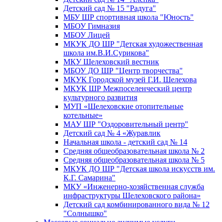
Детский сад № 15 "Радуга"
МБУ ШР спортивная школа "Юность"
МБОУ Гимназия
МБОУ Лицей
МКУК ДО ШР "Детская художественная
школа им.В.И.Сурикова"
МКУ Шелеховский вестник
МБОУ ДО ШР "Центр творчества"
МКУК Городской музей Г.И. Шелехова
МКУК ШР Межпоселенческий центр
культурного развития
МУП «Шелеховские отопительные
котельные»
МАУ ШР "Оздоровительный центр"
Детский сад № 4 «Журавлик
Начальная школа - детский сад № 14
Средняя общеобразовательная школа № 2
Средняя общеобразовательная школа № 5
МКУК ДО ШР "Детская школа искусств им.
К.Г. Самарина"
МКУ «Инженерно-хозяйственная служба
инфраструктуры Шелеховского района»
Детский сад комбинированного вида № 12
"Солнышко"