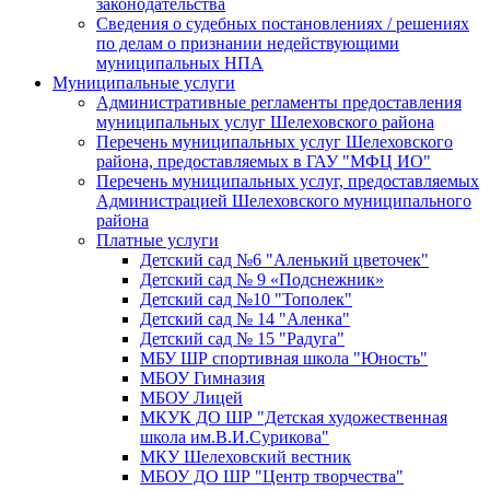
законодательства
Сведения о судебных постановлениях / решениях
по делам о признании недействующими
муниципальных НПА
Муниципальные услуги
Административные регламенты предоставления
муниципальных услуг Шелеховского района
Перечень муниципальных услуг Шелеховского
района, предоставляемых в ГАУ "МФЦ ИО"
Перечень муниципальных услуг, предоставляемых
Администрацией Шелеховского муниципального
района
Платные услуги
Детский сад №6 "Аленький цветочек"
Детский сад № 9 «Подснежник»
Детский сад №10 "Тополек"
Детский сад № 14 "Аленка"
Детский сад № 15 "Радуга"
МБУ ШР спортивная школа "Юность"
МБОУ Гимназия
МБОУ Лицей
МКУК ДО ШР "Детская художественная
школа им.В.И.Сурикова"
МКУ Шелеховский вестник
МБОУ ДО ШР "Центр творчества"