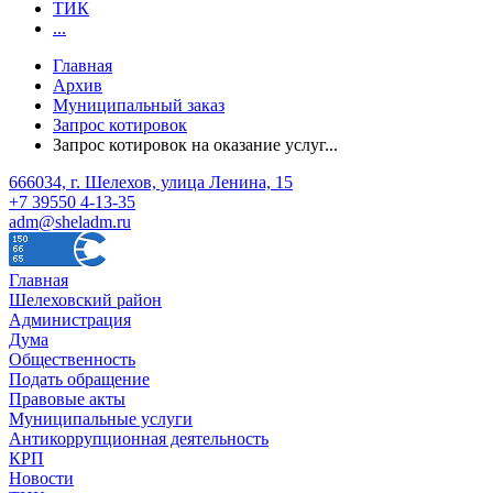
ТИК
...
Главная
Архив
Муниципальный заказ
Запрос котировок
Запрос котировок на оказание услуг...
666034, г. Шелехов, улица Ленина, 15
+7 39550 4-13-35
adm@sheladm.ru
Главная
Шелеховский район
Администрация
Дума
Общественность
Подать обращение
Правовые акты
Муниципальные услуги
Антикоррупционная деятельность
КРП
Новости