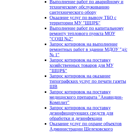
Выполнение работ по аварийному и
техническому обслуживанию
сантехнического обору
Окаазние услуг по вывозу ТБО с
территории МУ "ШЦРБ"
Выполнение работ по капитальному
ремонту теплового пункта МОУ
"СОШ №2"
Запрос котировок на выполнение
ремонтных работ в здании МДОУ "д/с
№ 1"
Запрос котировок на поставку
хозяйственных товаров для МУ
"ШЦРБ"
Запрос котировок на оказание
типографских услуг по печати газеты
ШВ
Запрос котировок на поставку
медициского препарата "Анавидин-
Комплит"
Запрос котировок на поставку
дезинфицирующих средств для
обработки и дезинфекции
Оказание услуг по охране объектов
Администрации Шелеховского