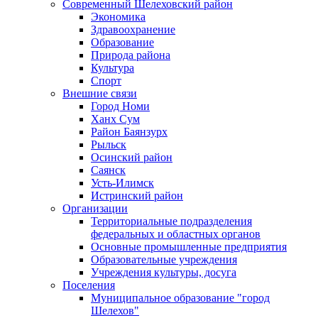
Современный Шелеховский район
Экономика
Здравоохранение
Образование
Природа района
Культура
Спорт
Внешние связи
Город Номи
Ханх Сум
Район Баянзурх
Рыльск
Осинский район
Саянск
Усть-Илимск
Истринский район
Организации
Территориальные подразделения
федеральных и областных органов
Основные промышленные предприятия
Образовательные учреждения
Учреждения культуры, досуга
Поселения
Муниципальное образование "город
Шелехов"