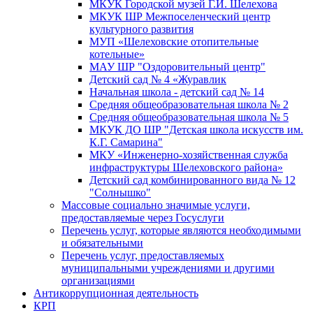
МКУК Городской музей Г.И. Шелехова
МКУК ШР Межпоселенческий центр
культурного развития
МУП «Шелеховские отопительные
котельные»
МАУ ШР "Оздоровительный центр"
Детский сад № 4 «Журавлик
Начальная школа - детский сад № 14
Средняя общеобразовательная школа № 2
Средняя общеобразовательная школа № 5
МКУК ДО ШР "Детская школа искусств им.
К.Г. Самарина"
МКУ «Инженерно-хозяйственная служба
инфраструктуры Шелеховского района»
Детский сад комбинированного вида № 12
"Солнышко"
Массовые социально значимые услуги,
предоставляемые через Госуслуги
Перечень услуг, которые являются необходимыми
и обязательными
Перечень услуг, предоставляемых
муниципальными учреждениями и другими
организациями
Антикоррупционная деятельность
КРП