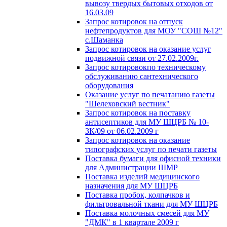
вывозу твердых бытовых отходов от
16.03.09
Запрос котировок на отпуск
нефтепродуктов для МОУ "СОШ №12"
с.Шаманка
Запрос котировок на оказание услуг
подвижной связи от 27.02.2009г.
Запрос котировокпо техническому
обслуживанию сантехнического
оборудования
Оказание услуг по печатанию газеты
"Шелеховский вестник"
Запрос котировок на поставку
антисептиков для МУ ШЦРБ № 10-
ЗК/09 от 06.02.2009 г
Запрос котировок на оказание
типографских услуг по печати газеты
Поставка бумаги для офисной техники
для Администрации ШМР
Поставка изделий медицинского
назначения для МУ ШЦРБ
Поставка пробок, колпачков и
фильтровальной ткани для МУ ШЦРБ
Поставка молочных смесей для МУ
"ДМК" в 1 квартале 2009 г