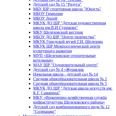
Детский сад № 15 "Радуга"
МБУ ШР спортивная школа "Юность"
МБОУ Гимназия
МБОУ Лицей
МКУК ДО ШР "Детская художественная
школа им.В.И.Сурикова"
МКУ Шелеховский вестник
МБОУ ДО ШР "Центр творчества"
МКУК Городской музей Г.И. Шелехова
МКУК ШР Межпоселенческий центр
культурного развития
МУП «Шелеховские отопительные
котельные»
МАУ ШР "Оздоровительный центр"
Детский сад № 4 «Журавлик
Начальная школа - детский сад № 14
Средняя общеобразовательная школа № 2
Средняя общеобразовательная школа № 5
МКУК ДО ШР "Детская школа искусств им.
К.Г. Самарина"
МКУ «Инженерно-хозяйственная служба
инфраструктуры Шелеховского района»
Детский сад комбинированного вида № 12
"Солнышко"