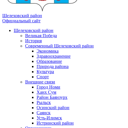
Шелеховский район
Официальный сайт
Шелеховский район
Великая Победа
История
Современный Шелеховский район
Экономика
Здравоохранение
Образование
Природа района
Культура
Спорт
Внешние связи
Город Номи
Ханх Сум
Район Баянзурх
Рыльск
Осинский район
Саянск
Усть-Илимск
Истринский район