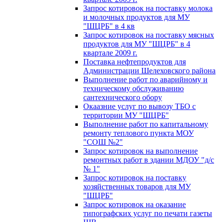
Запрос котировок на поставку молока
и молочных продуктов для МУ
"ШЦРБ" в 4 кв
Запрос котировок на поставку мясных
продуктов для МУ "ШЦРБ" в 4
квартале 2009 г.
Поставка нефтепродуктов для
Администрации Шелеховского района
Выполнение работ по аварийному и
техническому обслуживанию
сантехнического обору
Окаазние услуг по вывозу ТБО с
территории МУ "ШЦРБ"
Выполнение работ по капитальному
ремонту теплового пункта МОУ
"СОШ №2"
Запрос котировок на выполнение
ремонтных работ в здании МДОУ "д/с
№ 1"
Запрос котировок на поставку
хозяйственных товаров для МУ
"ШЦРБ"
Запрос котировок на оказание
типографских услуг по печати газеты