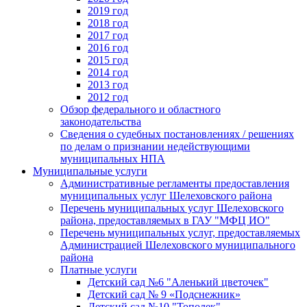
2019 год
2018 год
2017 год
2016 год
2015 год
2014 год
2013 год
2012 год
Обзор федерального и областного
законодательства
Сведения о судебных постановлениях / решениях
по делам о признании недействующими
муниципальных НПА
Муниципальные услуги
Административные регламенты предоставления
муниципальных услуг Шелеховского района
Перечень муниципальных услуг Шелеховского
района, предоставляемых в ГАУ "МФЦ ИО"
Перечень муниципальных услуг, предоставляемых
Администрацией Шелеховского муниципального
района
Платные услуги
Детский сад №6 "Аленький цветочек"
Детский сад № 9 «Подснежник»
Детский сад №10 "Тополек"