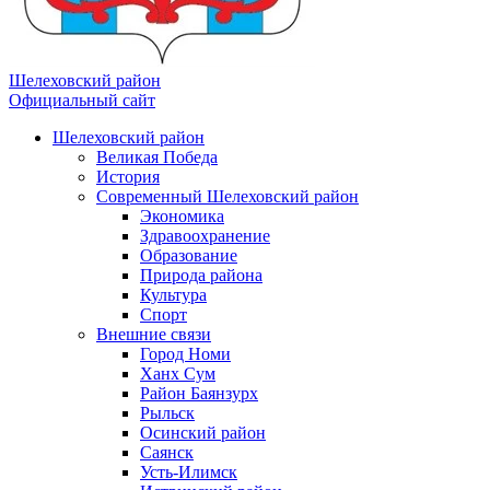
Шелеховский район
Официальный сайт
Шелеховский район
Великая Победа
История
Современный Шелеховский район
Экономика
Здравоохранение
Образование
Природа района
Культура
Спорт
Внешние связи
Город Номи
Ханх Сум
Район Баянзурх
Рыльск
Осинский район
Саянск
Усть-Илимск