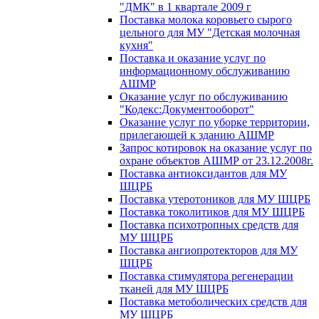
"ДМК" в 1 квартале 2009 г
Поставка молока коровьего сырого
цельного для МУ "Детская молочная
кухня"
Поставка и оказание услуг по
информационному обслуживанию
АШМР
Оказание услуг по обслуживанию
"Кодекс:Документооборот"
Оказание услуг по уборке территории,
прилегающей к зданию АШМР
Запрос котировок на оказание услуг по
охране объектов АШМР от 23.12.2008г.
Поставка антиоксидантов для МУ
ШЦРБ
Поставка утеротоников для МУ ШЦРБ
Поставка токолитиков для МУ ШЦРБ
Поставка психотропных средств для
МУ ШЦРБ
Поставка ангиопротекторов для МУ
ШЦРБ
Поставка стимулятора регенерации
тканей для МУ ШЦРБ
Поставка метоболических средств для
МУ ШЦРБ