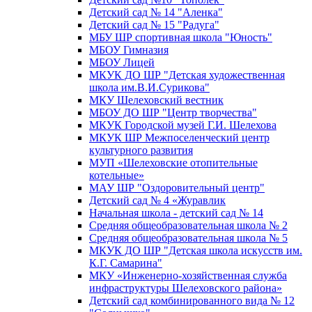
Детский сад № 14 "Аленка"
Детский сад № 15 "Радуга"
МБУ ШР спортивная школа "Юность"
МБОУ Гимназия
МБОУ Лицей
МКУК ДО ШР "Детская художественная
школа им.В.И.Сурикова"
МКУ Шелеховский вестник
МБОУ ДО ШР "Центр творчества"
МКУК Городской музей Г.И. Шелехова
МКУК ШР Межпоселенческий центр
культурного развития
МУП «Шелеховские отопительные
котельные»
МАУ ШР "Оздоровительный центр"
Детский сад № 4 «Журавлик
Начальная школа - детский сад № 14
Средняя общеобразовательная школа № 2
Средняя общеобразовательная школа № 5
МКУК ДО ШР "Детская школа искусств им.
К.Г. Самарина"
МКУ «Инженерно-хозяйственная служба
инфраструктуры Шелеховского района»
Детский сад комбинированного вида № 12