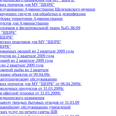
нских перчаток для МУ "ШЦРБ"
обслуживанию Администрации Шелеховского муници
цирующих средств для обработки и дезинфекции
 уборке территории Администрации
одуктов для Администрации
колпачков и фильтровальной ткани №45-ЗК/09
У "ШЦРБ"
 "ШЦРБ"
ических реактивов для МУ "ШЦРБ"
"ШЦРБ"
рованных овощей во 2 квартале 2009 года
уктов во 2 квартале 2009 года
ощей во 2 квартале 2009 года
 во 2 квартале 2009 года
оженой рыбы во 2 квартале
хране объектов от 09.04.09г.
о сантехническому обслуживанию
ких перчаток для МУ "ШЦРБ" от 06.04.2009г.
молочных продуктов от 31.03.2009г.
я офисной техники от 31.03.2009г.
медицинского назначения
вывозу твердых бытовых отходов от 31.03.09
о аварийному обслуживанию учреждений
ских услуг по печати газеты ШВ