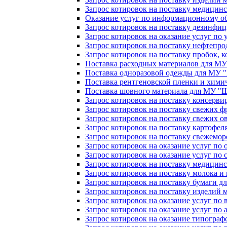
Запрос котировок на поставку медици
Оказание услуг по информационному 
Запрос котировок на поставку дезинфи
Запрос котировок на оказание услуг по
Запрос котировок на поставку нефтепр
Запрос котировок на поставку пробок, 
Поставка расходных материалов для М
Поставка одноразовой одежды для МУ
Поставка рентгеновской пленки и хим
Поставка шовного материала для МУ 
Запрос котировок на поставку консерви
Запрос котировок на поставку свежих фр
Запрос котировок на поставку свежих ов
Запрос котировок на поставку картофеля
Запрос котировок на поставку свежемор
Запрос котировок на оказание услуг по о
Запрос котировок на оказание услуг п
Запрос котировок на поставку медицинс
Запрос котировок на поставку молока и 
Запрос котировок на поставку бумаги дл
Запрос котировок на поставку изделий 
Запрос котировок на оказание услуг по 
Запрос котировок на оказание услуг п
Запрос котировок на оказание типограф