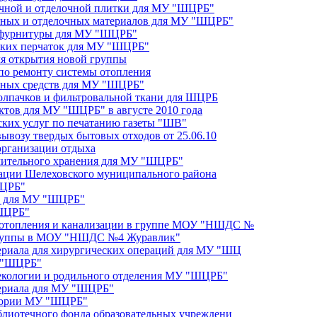
очной и отделочной плитки для МУ "ШЦРБ"
льных и отделочных материалов для МУ "ШЦРБ"
и фурнитуры для МУ "ШЦРБ"
нских перчаток для МУ "ШЦРБ"
ля открытия новой группы
 по ремонту системы отопления
очных средств для МУ "ШЦРБ"
колпачков и фильтровальной ткани для ШЦРБ
ктов для МУ "ШЦРБ" в августе 2010 года
ских услуг по печатанию газеты "ШВ"
вывозу твердых бытовых отходов от 25.06.10
 организации отдыха
длительного хранения для МУ "ШЦРБ"
ации Шелеховского муниципального района
ШЦРБ"
в для МУ "ШЦРБ"
"ШЦРБ"
 отопления и канализации в группе МОУ "НШДС №
 группы в МОУ "НШДС №4 Журавлик"
ериала для хирургических операций для МУ "ШЦ
У "ШЦРБ"
некологии и родильного отделения МУ "ШЦРБ"
териала для МУ "ШЦРБ"
итории МУ "ШЦРБ"
блиотечного фонда образовательных учреждени