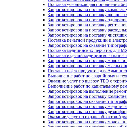
Поставка учебников для пополнения б
Запрос котировок на поставку комплек
Запрос котировок на поставку шовног
Запрос котировок на поставку однораз
Запрос котировок на поставку рентгено
Запрос котировок на поставку расходн
Запрос котировок на поставку чистящ
Поставка печатной продукции и электр
Запрос котировок на оказание типогра
Поставка медицинских перчаток для МУ 
Поставка изделий медицинского назначе
Запрос котировок на поставку молока 
Запрос котировок на поставку мясных п
Поставка нефтепродуктов для Админис
Выполнение работ по аварийному и тех
Окаазние услуг по вывозу ТБО с терр
Выполнение работ по капитальному р
Запрос котировок на выполнение ремон
Запрос котировок на поставку хозяйст
Запрос котировок на оказание типограф
Запрос котировок на поставку медицис
Запрос котировок на поставку дезинфи
Оказание услуг по охране объектов Ад
Запрос котировок на поставку молока 
Запрос котировок на поставку изделий