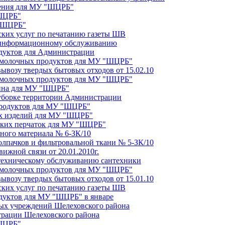
чения для МУ "ШЦРБ"
"ШЦРБ"
 "ШЦРБ"
фских услуг по печатанию газеты ШВ
о информационному обслуживанию
одуктов для Администрации
и молочных продуктов для МУ "ШЦРБ"
вывозу твердых бытовых отходов от 15.02.10
и молочных продуктов для МУ "ШЦРБ"
лина для МУ "ШЦРБ"
 уборке территории Администрации
 продуктов для МУ "ШЦРБ"
ых изделий для МУ "ШЦРБ"
нских перчаток для МУ "ШЦРБ"
чного материала № 6-ЗК/10
колпачков и фильтровальной ткани № 5-ЗК/10
вижной связи от 20.01.2010г.
о техническому обслуживанию сантехники
и молочных продуктов для МУ "ШЦРБ"
вывозу твердых бытовых отходов от 15.01.10
фских услуг по печатанию газеты ШВ
одуктов для МУ "ШЦРБ" в январе
ных учреждений Шелеховского района
трации Шелеховского района
"ШЦРБ"