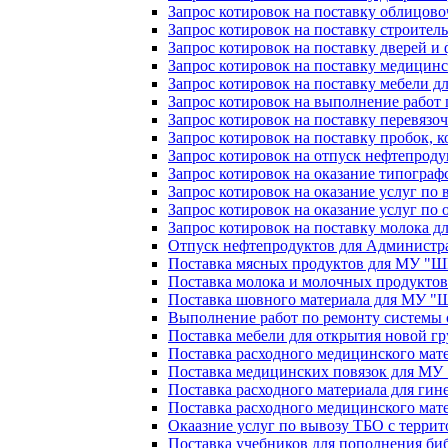
Запрос котировок на поставку облицов
Запрос котировок на поставку строите
Запрос котировок на поставку дверей 
Запрос котировок на поставку медици
Запрос котировок на поставку мебели д
Запрос котировок на выполнение работ
Запрос котировок на поставку перевяз
Запрос котировок на поставку пробок, 
Запрос котировок на отпуск нефтепроду
Запрос котировок на оказание типограф
Запрос котировок на оказание услуг по 
Запрос котировок на оказание услуг по
Запрос котировок на поставку молока 
Отпуск нефтепродуктов для Администр
Поставка мясных продуктов для МУ "
Поставка молока и молочных продукто
Поставка шовного материала для МУ 
Выполнение работ по ремонту системы
Поставка мебели для открытия новой
Поставка расходного медицинского мат
Поставка медицинских повязок для М
Поставка расходного материала для ги
Поставка расходного медицинского ма
Окаазние услуг по вывозу ТБО с терр
Поставка учебников для пополнения би