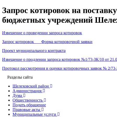
Запрос котировок на поставк
бюджетных учреждений Шелехо
Извещение о проведении запроса котировок
Запрос котировок Форма котировочной заявки
Проект муниципального контракта
Извещение о продлении запроса котировок №1/73-ЗК/10 от 21.0
Протокол рассмотрения и оценки котировочных заявок № 2/73-З
Разделы сайта
Шелеховский район
Администрация
Дума
Общественность
Подать обращение
Правовые акты
Муниципальные услуги