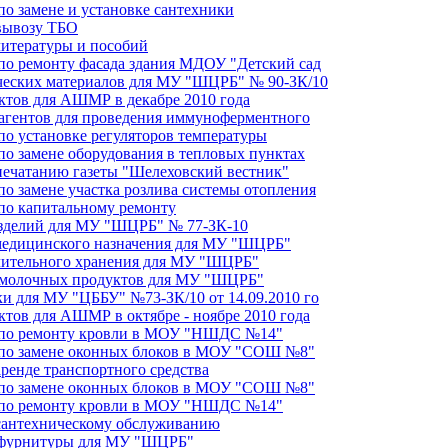
по замене и установке сантехники
 вывозу ТБО
литературы и пособий
 по ремонту фасада здания МДОУ "Детский сад
ических материалов для МУ "ШЦРБ" № 90-ЗК/10
уктов для АШМР в декабре 2010 года
еагентов для проведения иммуноферментного
по установке регуляторов температуры
по замене оборудования в тепловых пунктах
 печатанию газеты "Шелеховский вестник"
по замене участка розлива системы отопления
 по капитальному ремонту
изделий для МУ "ШЦРБ" № 77-ЗК-10
 медицинского назначения для МУ "ШЦРБ"
длительного хранения для МУ "ШЦРБ"
и молочных продуктов для МУ "ШЦРБ"
ки для МУ "ЦББУ" №73-ЗК/10 от 14.09.2010 го
ктов для АШМР в октябре - ноябре 2010 года
т по ремонту кровли в МОУ "НШДС №14"
т по замене оконных блоков в МОУ "СОШ №8"
аренде транспортного средства
т по замене оконных блоков в МОУ "СОШ №8"
т по ремонту кровли в МОУ "НШДС №14"
о сантехническому обслуживанию
и фурнитуры для МУ "ШЦРБ"