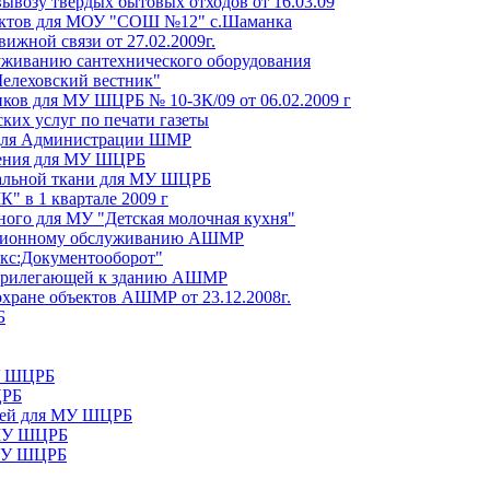
вывозу твердых бытовых отходов от 16.03.09
дуктов для МОУ "СОШ №12" с.Шаманка
вижной связи от 27.02.2009г.
уживанию сантехнического оборудования
Шелеховский вестник"
иков для МУ ШЦРБ № 10-ЗК/09 от 06.02.2009 г
ких услуг по печати газеты
 для Администрации ШМР
чения для МУ ШЦРБ
вальной ткани для МУ ШЦРБ
" в 1 квартале 2009 г
ного для МУ "Детская молочная кухня"
мационному обслуживанию АШМР
екс:Документооборот"
, прилегающей к зданию АШМР
 охране объектов АШМР от 23.12.2008г.
Б
МУ ШЦРБ
ЦРБ
аней для МУ ШЦРБ
 МУ ШЦРБ
 МУ ШЦРБ