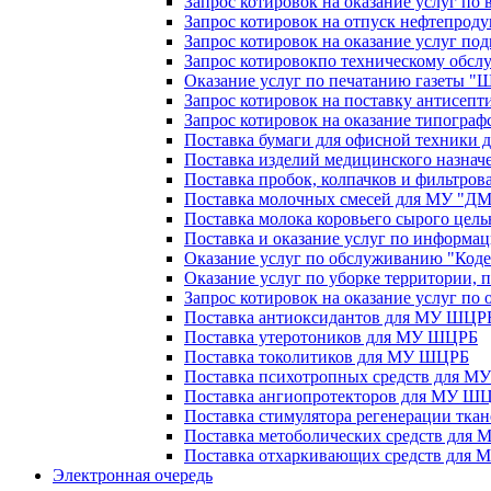
Запрос котировок на оказание услуг по 
Запрос котировок на отпуск нефтепро
Запрос котировок на оказание услуг под
Запрос котировокпо техническому обсл
Оказание услуг по печатанию газеты "
Запрос котировок на поставку антисепт
Запрос котировок на оказание типографс
Поставка бумаги для офисной техники
Поставка изделий медицинского назна
Поставка пробок, колпачков и фильтро
Поставка молочных смесей для МУ "ДМК
Поставка молока коровьего сырого цель
Поставка и оказание услуг по инфор
Оказание услуг по обслуживанию "Код
Оказание услуг по уборке территории
Запрос котировок на оказание услуг по
Поставка антиоксидантов для МУ ШЦР
Поставка утеротоников для МУ ШЦРБ
Поставка токолитиков для МУ ШЦРБ
Поставка психотропных средств для 
Поставка ангиопротекторов для МУ Ш
Поставка стимулятора регенерации тк
Поставка метоболических средств для
Поставка отхаркивающих средств для
Электронная очередь