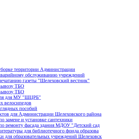
 уборке территории Администрации
о аварийному обслуживанию учреждений
 печатанию газеты "Шелеховский вестник"
 вывозу ТБО
 вывозу ТБО
иля для МУ "ШЦРБ"
ых велосипедов
аглядных пособий
уктов для Администрации Шелеховского района
по замене и установке сантехники
 по ремонту фасада здания МДОУ "Детский сад
литературы для библиотечного фонда образова
ики для образовательных учреждений Шелеховск