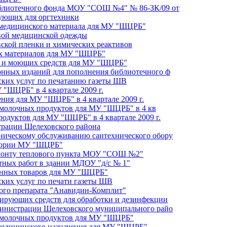
иблиотечного фонда МОУ "СОШ №4" № 86-ЗК/09 от
тующих для оргтехники
о медицинского материала для МУ "ШЦРБ"
овой медицинской одежды
вской пленки и химических реактивов
ых материалов для МУ "ШЦРБ"
их и моющих средств для МУ "ШЦРБ"
онных изданий для пополнения библиотечного ф
фских услуг по печатанию газеты ШВ
"ШЦРБ" в 4 квартале 2009 г.
ния для МУ "ШЦРБ" в 4 квартале 2009 г.
и молочных продуктов для МУ "ШЦРБ" в 4 кв
родуктов для МУ "ШЦРБ" в 4 квартале 2009 г.
трации Шелеховского района
ническому обслуживанию сантехнического обору
итории МУ "ШЦРБ"
емонту теплового пункта МОУ "СОШ №2"
тных работ в здании МДОУ "д/с № 1"
венных товаров для МУ "ШЦРБ"
ских услуг по печати газеты ШВ
кого препарата "Анавидин-Комплит"
цирующих средств для обработки и дезинфекции
министрации Шелеховского муниципального райо
и молочных продуктов для МУ "ШЦРБ"
 медицинского назначения для МУ "ШЦРБ"