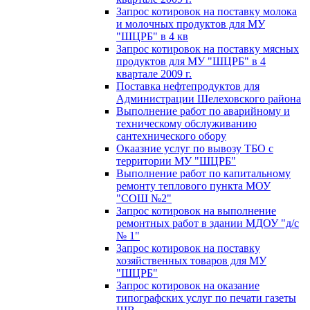
Запрос котировок на поставку молока
и молочных продуктов для МУ
"ШЦРБ" в 4 кв
Запрос котировок на поставку мясных
продуктов для МУ "ШЦРБ" в 4
квартале 2009 г.
Поставка нефтепродуктов для
Администрации Шелеховского района
Выполнение работ по аварийному и
техническому обслуживанию
сантехнического обору
Окаазние услуг по вывозу ТБО с
территории МУ "ШЦРБ"
Выполнение работ по капитальному
ремонту теплового пункта МОУ
"СОШ №2"
Запрос котировок на выполнение
ремонтных работ в здании МДОУ "д/с
№ 1"
Запрос котировок на поставку
хозяйственных товаров для МУ
"ШЦРБ"
Запрос котировок на оказание
типографских услуг по печати газеты