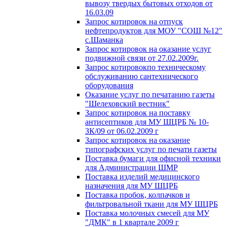
вывозу твердых бытовых отходов от
16.03.09
Запрос котировок на отпуск
нефтепродуктов для МОУ "СОШ №12"
с.Шаманка
Запрос котировок на оказание услуг
подвижной связи от 27.02.2009г.
Запрос котировокпо техническому
обслуживанию сантехнического
оборудования
Оказание услуг по печатанию газеты
"Шелеховский вестник"
Запрос котировок на поставку
антисептиков для МУ ШЦРБ № 10-
ЗК/09 от 06.02.2009 г
Запрос котировок на оказание
типографских услуг по печати газеты
Поставка бумаги для офисной техники
для Администрации ШМР
Поставка изделий медицинского
назначения для МУ ШЦРБ
Поставка пробок, колпачков и
фильтровальной ткани для МУ ШЦРБ
Поставка молочных смесей для МУ
"ДМК" в 1 квартале 2009 г