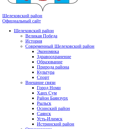
Шелеховский район
Официальный сайт
Шелеховский район
Великая Победа
История
Современный Шелеховский район
Экономика
Здравоохранение
Образование
Природа района
Культура
Спорт
Внешние связи
Город Номи
Ханх Сум
Район Баянзурх
Рыльск
Осинский район
Саянск
Усть-Илимск
Истринский район