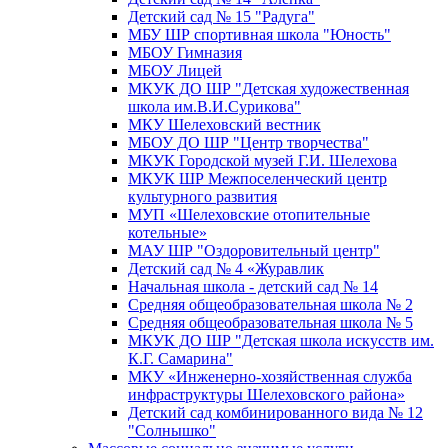
Детский сад № 15 "Радуга"
МБУ ШР спортивная школа "Юность"
МБОУ Гимназия
МБОУ Лицей
МКУК ДО ШР "Детская художественная
школа им.В.И.Сурикова"
МКУ Шелеховский вестник
МБОУ ДО ШР "Центр творчества"
МКУК Городской музей Г.И. Шелехова
МКУК ШР Межпоселенческий центр
культурного развития
МУП «Шелеховские отопительные
котельные»
МАУ ШР "Оздоровительный центр"
Детский сад № 4 «Журавлик
Начальная школа - детский сад № 14
Средняя общеобразовательная школа № 2
Средняя общеобразовательная школа № 5
МКУК ДО ШР "Детская школа искусств им.
К.Г. Самарина"
МКУ «Инженерно-хозяйственная служба
инфраструктуры Шелеховского района»
Детский сад комбинированного вида № 12
"Солнышко"