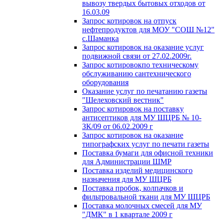
вывозу твердых бытовых отходов от
16.03.09
Запрос котировок на отпуск
нефтепродуктов для МОУ "СОШ №12"
с.Шаманка
Запрос котировок на оказание услуг
подвижной связи от 27.02.2009г.
Запрос котировокпо техническому
обслуживанию сантехнического
оборудования
Оказание услуг по печатанию газеты
"Шелеховский вестник"
Запрос котировок на поставку
антисептиков для МУ ШЦРБ № 10-
ЗК/09 от 06.02.2009 г
Запрос котировок на оказание
типографских услуг по печати газеты
Поставка бумаги для офисной техники
для Администрации ШМР
Поставка изделий медицинского
назначения для МУ ШЦРБ
Поставка пробок, колпачков и
фильтровальной ткани для МУ ШЦРБ
Поставка молочных смесей для МУ
"ДМК" в 1 квартале 2009 г