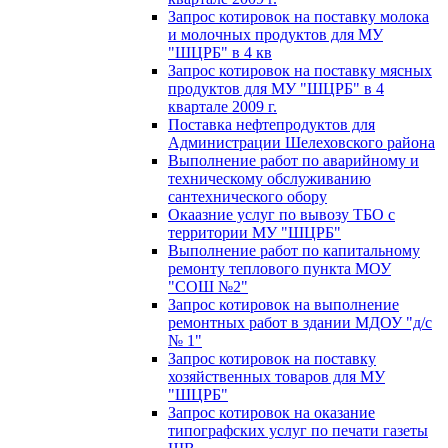
Запрос котировок на поставку молока
и молочных продуктов для МУ
"ШЦРБ" в 4 кв
Запрос котировок на поставку мясных
продуктов для МУ "ШЦРБ" в 4
квартале 2009 г.
Поставка нефтепродуктов для
Администрации Шелеховского района
Выполнение работ по аварийному и
техническому обслуживанию
сантехнического обору
Окаазние услуг по вывозу ТБО с
территории МУ "ШЦРБ"
Выполнение работ по капитальному
ремонту теплового пункта МОУ
"СОШ №2"
Запрос котировок на выполнение
ремонтных работ в здании МДОУ "д/с
№ 1"
Запрос котировок на поставку
хозяйственных товаров для МУ
"ШЦРБ"
Запрос котировок на оказание
типографских услуг по печати газеты