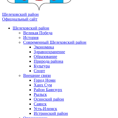
Шелеховский район
Официальный сайт
Шелеховский район
Великая Победа
История
Современный Шелеховский район
Экономика
Здравоохранение
Образование
Природа района
Культура
Спорт
Внешние связи
Город Номи
Ханх Сум
Район Баянзурх
Рыльск
Осинский район
Саянск
Усть-Илимск
Истринский район