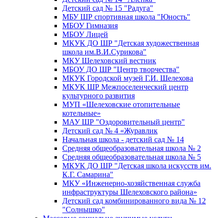
Детский сад № 15 "Радуга"
МБУ ШР спортивная школа "Юность"
МБОУ Гимназия
МБОУ Лицей
МКУК ДО ШР "Детская художественная
школа им.В.И.Сурикова"
МКУ Шелеховский вестник
МБОУ ДО ШР "Центр творчества"
МКУК Городской музей Г.И. Шелехова
МКУК ШР Межпоселенческий центр
культурного развития
МУП «Шелеховские отопительные
котельные»
МАУ ШР "Оздоровительный центр"
Детский сад № 4 «Журавлик
Начальная школа - детский сад № 14
Средняя общеобразовательная школа № 2
Средняя общеобразовательная школа № 5
МКУК ДО ШР "Детская школа искусств им.
К.Г. Самарина"
МКУ «Инженерно-хозяйственная служба
инфраструктуры Шелеховского района»
Детский сад комбинированного вида № 12
"Солнышко"