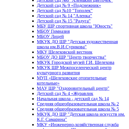
Детский сад №6 "Аленький цветочек"
Детский сад № 9 «Подснежник»
Детский сад №10 "Тополек"
Детский сад № 14 "Аленка"
Детский сад № 15 "Радуга"
МБУ ШР спортивная школа "Юность"
МБОУ Гимназия
МБОУ Лицей
МКУК ДО ШР "Детская художественная
школа им.В.И.Сурикова"
МКУ Шелеховский вестник
МБОУ ДО ШР "Центр творчества"
МКУК Городской музей Г.И. Шелехова
МКУК ШР Межпоселенческий центр
культурного развития
МУП «Шелеховские отопительные
котельные»
МАУ ШР "Оздоровительный центр"
Детский сад № 4 «Журавлик
Начальная школа - детский сад № 14
Средняя общеобразовательная школа № 2
Средняя общеобразовательная школа № 5
МКУК ДО ШР "Детская школа искусств им.
К.Г. Самарина"
МКУ «Инженерно-хозяйственная служба