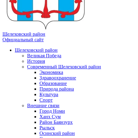
Шелеховский район
Официальный сайт
Шелеховский район
Великая Победа
История
Современный Шелеховский район
Экономика
Здравоохранение
Образование
Природа района
Культура
Спорт
Внешние связи
Город Номи
Ханх Сум
Район Баянзурх
Рыльск
Осинский район