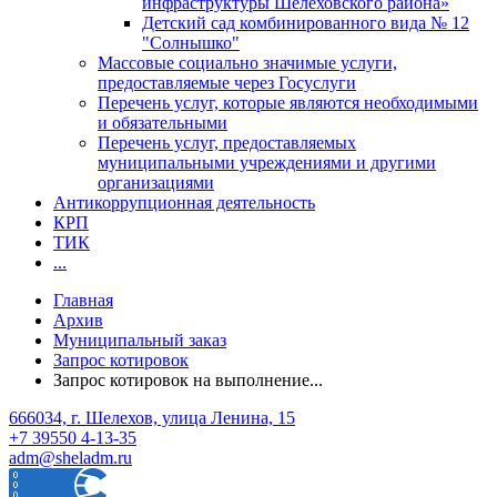
инфраструктуры Шелеховского района»
Детский сад комбинированного вида № 12
"Солнышко"
Массовые социально значимые услуги,
предоставляемые через Госуслуги
Перечень услуг, которые являются необходимыми
и обязательными
Перечень услуг, предоставляемых
муниципальными учреждениями и другими
организациями
Антикоррупционная деятельность
КРП
ТИК
...
Главная
Архив
Муниципальный заказ
Запрос котировок
Запрос котировок на выполнение...
666034, г. Шелехов, улица Ленина, 15
+7 39550 4-13-35
adm@sheladm.ru