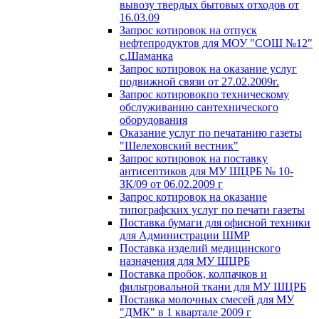
вывозу твердых бытовых отходов от
16.03.09
Запрос котировок на отпуск
нефтепродуктов для МОУ "СОШ №12"
с.Шаманка
Запрос котировок на оказание услуг
подвижной связи от 27.02.2009г.
Запрос котировокпо техническому
обслуживанию сантехнического
оборудования
Оказание услуг по печатанию газеты
"Шелеховский вестник"
Запрос котировок на поставку
антисептиков для МУ ШЦРБ № 10-
ЗК/09 от 06.02.2009 г
Запрос котировок на оказание
типографских услуг по печати газеты
Поставка бумаги для офисной техники
для Администрации ШМР
Поставка изделий медицинского
назначения для МУ ШЦРБ
Поставка пробок, колпачков и
фильтровальной ткани для МУ ШЦРБ
Поставка молочных смесей для МУ
"ДМК" в 1 квартале 2009 г