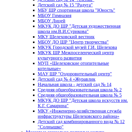
Детский сад № 15 "Радуга"
МБУ ШР спортивная школа "Юность"
МБОУ Гимназия
МБОУ Лицей
МКУК ДО ШР "Детская художественная
школа им.В.И.Сурикова"
МКУ Шелеховский вестник
МБОУ ДО ШР "Центр творчества"
МКУК Городской музей Г.И. Шелехова
МКУК ШР Межпоселенческий центр
культурного развития
МУП «Шелеховские отопительные
котельные»
МАУ ШР "Оздоровительный центр"
Детский сад № 4 «Журавлик
Начальная школа - детский сад № 14
Средняя общеобразовательная школа № 2
Средняя общеобразовательная школа № 5
МКУК ДО ШР "Детская школа искусств им.
К.Г. Самарина"
МКУ «Инженерно-хозяйственная служба
инфраструктуры Шелеховского района»
Детский сад комбинированного вида № 12
"Солнышко"