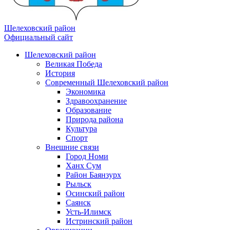
Шелеховский район
Официальный сайт
Шелеховский район
Великая Победа
История
Современный Шелеховский район
Экономика
Здравоохранение
Образование
Природа района
Культура
Спорт
Внешние связи
Город Номи
Ханх Сум
Район Баянзурх
Рыльск
Осинский район
Саянск
Усть-Илимск
Истринский район