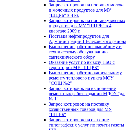
Запрос котировок на поставку молока
и молочных продуктов для МУ
"ШЦРБ" в 4 кв
Запрос котировок на поставку мясных
продуктов для МУ "ШЦРБ" в 4
квартале 2009 г.
Поставка нефтепродуктов для
Администрации Шелеховского района
Выполнение работ по аварийному и
техническому обслуживанию
сантехнического обору
Окаазние услуг по вывозу ТБО с
территории МУ "ШЦРБ"
Выполнение работ по капитальному
ремонту теплового пункта МОУ
"СОШ №2"
Запрос котировок на выполнение
ремонтных работ в здании МДОУ "д/с
№ 1"
Запрос котировок на поставку
хозяйственных товаров для МУ
"ШЦРБ"
Запрос котировок на оказание
типографских услуг по печати газеты