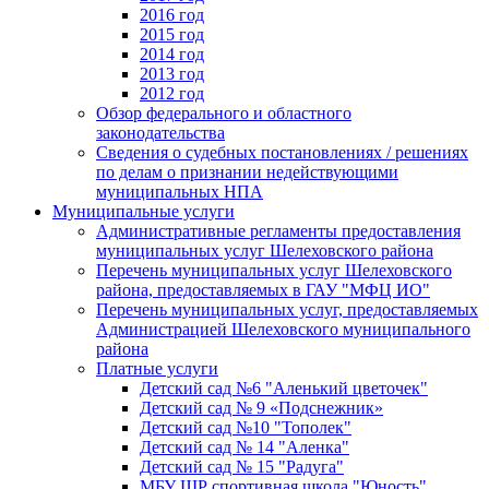
2016 год
2015 год
2014 год
2013 год
2012 год
Обзор федерального и областного
законодательства
Сведения о судебных постановлениях / решениях
по делам о признании недействующими
муниципальных НПА
Муниципальные услуги
Административные регламенты предоставления
муниципальных услуг Шелеховского района
Перечень муниципальных услуг Шелеховского
района, предоставляемых в ГАУ "МФЦ ИО"
Перечень муниципальных услуг, предоставляемых
Администрацией Шелеховского муниципального
района
Платные услуги
Детский сад №6 "Аленький цветочек"
Детский сад № 9 «Подснежник»
Детский сад №10 "Тополек"
Детский сад № 14 "Аленка"
Детский сад № 15 "Радуга"
МБУ ШР спортивная школа "Юность"