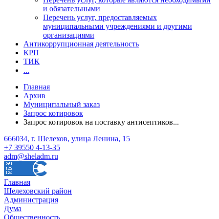
и обязательными
Перечень услуг, предоставляемых
муниципальными учреждениями и другими
организациями
Антикоррупционная деятельность
КРП
ТИК
...
Главная
Архив
Муниципальный заказ
Запрос котировок
Запрос котировок на поставку антисептиков...
666034, г. Шелехов, улица Ленина, 15
+7 39550 4-13-35
adm@sheladm.ru
Главная
Шелеховский район
Администрация
Дума
Общественность