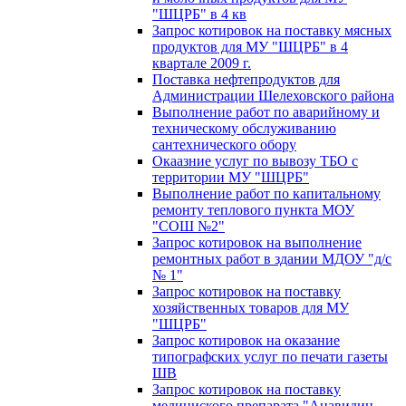
"ШЦРБ" в 4 кв
Запрос котировок на поставку мясных
продуктов для МУ "ШЦРБ" в 4
квартале 2009 г.
Поставка нефтепродуктов для
Администрации Шелеховского района
Выполнение работ по аварийному и
техническому обслуживанию
сантехнического обору
Окаазние услуг по вывозу ТБО с
территории МУ "ШЦРБ"
Выполнение работ по капитальному
ремонту теплового пункта МОУ
"СОШ №2"
Запрос котировок на выполнение
ремонтных работ в здании МДОУ "д/с
№ 1"
Запрос котировок на поставку
хозяйственных товаров для МУ
"ШЦРБ"
Запрос котировок на оказание
типографских услуг по печати газеты
ШВ
Запрос котировок на поставку
медициского препарата "Анавидин-