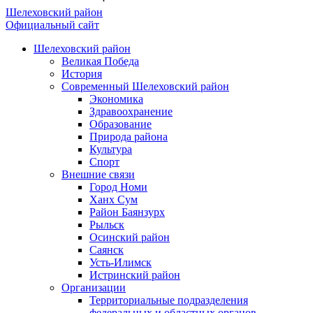
Шелеховский район
Официальный сайт
Шелеховский район
Великая Победа
История
Современный Шелеховский район
Экономика
Здравоохранение
Образование
Природа района
Культура
Спорт
Внешние связи
Город Номи
Ханх Сум
Район Баянзурх
Рыльск
Осинский район
Саянск
Усть-Илимск
Истринский район
Организации
Территориальные подразделения
федеральных и областных органов