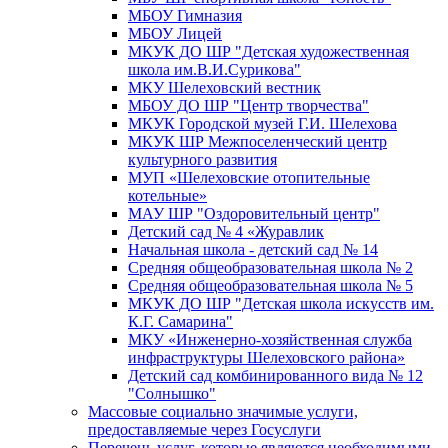
МБОУ Гимназия
МБОУ Лицей
МКУК ДО ШР "Детская художественная
школа им.В.И.Сурикова"
МКУ Шелеховский вестник
МБОУ ДО ШР "Центр творчества"
МКУК Городской музей Г.И. Шелехова
МКУК ШР Межпоселенческий центр
культурного развития
МУП «Шелеховские отопительные
котельные»
МАУ ШР "Оздоровительный центр"
Детский сад № 4 «Журавлик
Начальная школа - детский сад № 14
Средняя общеобразовательная школа № 2
Средняя общеобразовательная школа № 5
МКУК ДО ШР "Детская школа искусств им.
К.Г. Самарина"
МКУ «Инженерно-хозяйственная служба
инфраструктуры Шелеховского района»
Детский сад комбинированного вида № 12
"Солнышко"
Массовые социально значимые услуги,
предоставляемые через Госуслуги
Перечень услуг, которые являются необходимыми