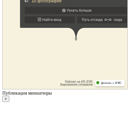
Публикация миниатюры
×