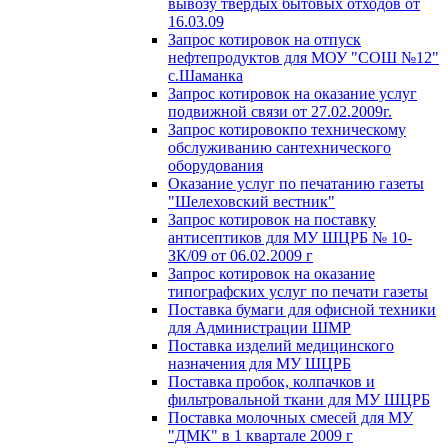
вывозу твердых бытовых отходов от
16.03.09
Запрос котировок на отпуск
нефтепродуктов для МОУ "СОШ №12"
с.Шаманка
Запрос котировок на оказание услуг
подвижной связи от 27.02.2009г.
Запрос котировокпо техническому
обслуживанию сантехнического
оборудования
Оказание услуг по печатанию газеты
"Шелеховский вестник"
Запрос котировок на поставку
антисептиков для МУ ШЦРБ № 10-
ЗК/09 от 06.02.2009 г
Запрос котировок на оказание
типографских услуг по печати газеты
Поставка бумаги для офисной техники
для Администрации ШМР
Поставка изделий медицинского
назначения для МУ ШЦРБ
Поставка пробок, колпачков и
фильтровальной ткани для МУ ШЦРБ
Поставка молочных смесей для МУ
"ДМК" в 1 квартале 2009 г