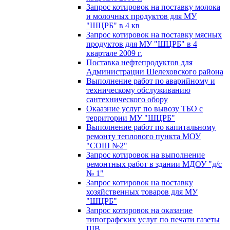
Запрос котировок на поставку молока
и молочных продуктов для МУ
"ШЦРБ" в 4 кв
Запрос котировок на поставку мясных
продуктов для МУ "ШЦРБ" в 4
квартале 2009 г.
Поставка нефтепродуктов для
Администрации Шелеховского района
Выполнение работ по аварийному и
техническому обслуживанию
сантехнического обору
Окаазние услуг по вывозу ТБО с
территории МУ "ШЦРБ"
Выполнение работ по капитальному
ремонту теплового пункта МОУ
"СОШ №2"
Запрос котировок на выполнение
ремонтных работ в здании МДОУ "д/с
№ 1"
Запрос котировок на поставку
хозяйственных товаров для МУ
"ШЦРБ"
Запрос котировок на оказание
типографских услуг по печати газеты
ШВ