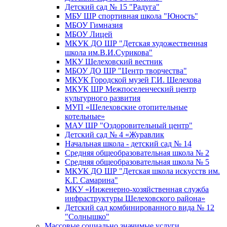
Детский сад № 15 "Радуга"
МБУ ШР спортивная школа "Юность"
МБОУ Гимназия
МБОУ Лицей
МКУК ДО ШР "Детская художественная
школа им.В.И.Сурикова"
МКУ Шелеховский вестник
МБОУ ДО ШР "Центр творчества"
МКУК Городской музей Г.И. Шелехова
МКУК ШР Межпоселенческий центр
культурного развития
МУП «Шелеховские отопительные
котельные»
МАУ ШР "Оздоровительный центр"
Детский сад № 4 «Журавлик
Начальная школа - детский сад № 14
Средняя общеобразовательная школа № 2
Средняя общеобразовательная школа № 5
МКУК ДО ШР "Детская школа искусств им.
К.Г. Самарина"
МКУ «Инженерно-хозяйственная служба
инфраструктуры Шелеховского района»
Детский сад комбинированного вида № 12
"Солнышко"
Массовые социально значимые услуги,