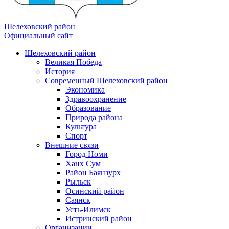
Шелеховский район
Официальный сайт
Шелеховский район
Великая Победа
История
Современный Шелеховский район
Экономика
Здравоохранение
Образование
Природа района
Культура
Спорт
Внешние связи
Город Номи
Ханх Сум
Район Баянзурх
Рыльск
Осинский район
Саянск
Усть-Илимск
Истринский район
Организации